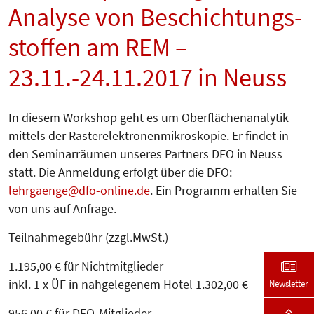
Analyse von Beschich­tungs­
stoffen am REM –
23.11.-24.11.2017 in Neuss
In diesem Workshop geht es um Oberflä­chen­­analytik
mittels der Ras­ter­elek­tronenmikroskopie. Er findet in
den Seminarräumen unseres Partners DFO in Neuss
statt. Die Anmeldung erfolgt über die DFO:
lehrgaenge
dfo-online.de
. Ein Programm erhalten Sie
von uns auf Anfrage.
Teilnahmegebühr (zzgl.MwSt.)
1.195,00 € für Nichtmitglieder
inkl. 1 x ÜF in nahgelegenem Hotel 1.302,00 €
Newsletter
956,00 € für DFO-Mitglieder