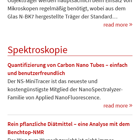
Objektträger werden hauptsächlich beim Einsatz von
Mikroskopen regel­mä­­ßig benötigt, wobei aus dem
Glas N-BK7 hergestellte Träger der Stan­dard…
read more
Spektroskopie
Quantifizierung von Carbon Nano Tubes – einfach
und benutzerfreundlich
Der NS-MiniTracer ist das neueste und
kostengünstigste Mitglied der NanoSpectralyzer-
Familie von App­lied NanoFluorescence.
read more
Rein pflanzliche Diätmittel – eine Analyse mit dem
Benchtop-NMR