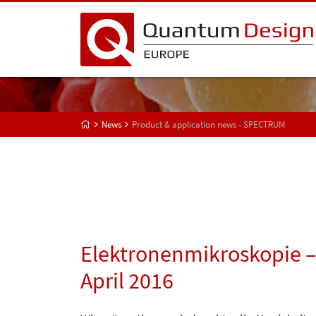
News
Product & application news - SPECTRUM
Elektronenmikroskopie –
April 2016