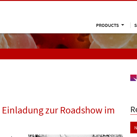
PRODUCTS
S
R
 Einladung zur Roadshow im
N