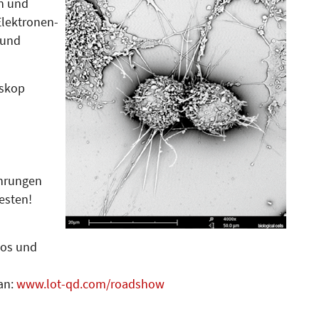
en und
lektronen­
n und
oskop
M
ührungen
esten!
los und
an:
www.lot-qd.com/roadshow