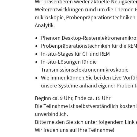
Wir präsentieren wieder aktuelle Neu­igkeit
Weiterentwicklungen rund um die Themen E
mi­kro­­sko­pie, Proben­prä­parationstech­ni­ke
Analytik.
Phenom Desktop-Rasterelek­tro­nenmikr
Probenpräparationstechniken für die RE
In-situ-Stages für CT und REM
In-situ-Lösungen für die
Transmissionselektronenmikroskopie
Wie immer können Sie bei den Live-Vorf
unsere Systeme anhand eigener Proben t
Beginn ca. 9 Uhr, Ende ca. 15 Uhr
Die Teilnahme ist selbstverständlich kosten
unverbindlich.
Bitte melden Sie sich unter folgendem Link 
Wir freuen uns auf Ihre Teilnahme!