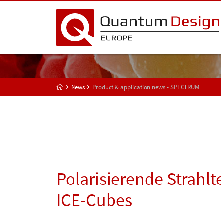
News
Product & application news - SPECTRUM
Polarisierende Strahlt
ICE-Cubes