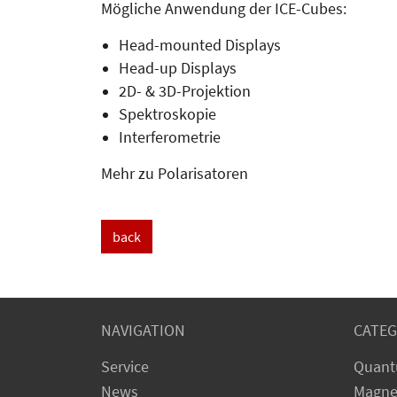
Mögliche Anwendung der ICE-Cubes:
Head-mounted Displays
Head-up Displays
2D- & 3D-Projektion
Spektroskopie
Interferometrie
Mehr zu Polarisatoren
back
NAVIGATION
CATEG
Service
Quant
News
Magne