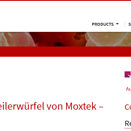
PRODUCTS
S
Au
eilerwürfel von Moxtek –
C
R