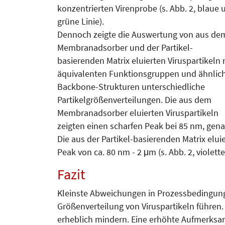
konzentrierten Virenprobe (s. Abb. 2, blaue 
grüne Linie).
Dennoch zeigte die Auswertung von aus de
Membranadsorber und der Partikel-
basierenden Matrix eluierten Viruspartikeln 
äquivalenten Funktions­gruppen und ähnlic
Backbone-­Strukturen unterschiedliche
Partikelgrößen­vertei­lun­gen. Die aus dem
Membran­ad­sor­ber eluierten Virus­parti­keln
zeigten einen scharfen Peak bei 85 nm, genau
Die aus der Partikel-basierenden Ma­trix elui
Peak von ca. 80 nm - 2 μm (s. Abb. 2, violet
Fazit
Kleinste Abweichungen in Prozessbe­dingung
Grö­ßen­verteilung von Viruspartikeln führen
erheblich mindern. Eine erhöh­te Aufmerksamk