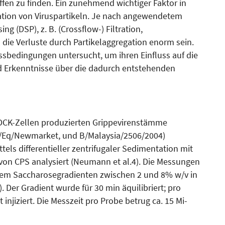
ffen zu finden. Ein zunehmend wichtiger Faktor in
ation von Viruspartikeln. Je nach angewendetem
 (DSP), z. B. (Crossflow-) Filtration,
ie Verluste durch Parti­kel­aggregation enorm sein.
s­bedingungen untersucht, um ihren Einfluss auf die
d Erkenntnisse über die dadurch entstehenden
MDCK-Zellen produzierten Grippevirenstämme
A/Eq/New­market, und B/Malay­sia/2506/2004)
els differentieller zentrifugaler Sedimentation mit
von CPS analysiert (Neumann et al.4). Die Messungen
­nem Saccharosegradienten zwischen 2 und 8% w/v in
 Der Gra­dient wurde für 30 min äquilibriert; pro
injiziert. Die Messzeit pro Probe betrug ca. 15 Mi­