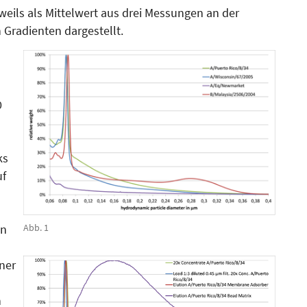
weils als Mittelwert aus drei Messungen an der
 Gra­dienten dargestellt.
0
ks
uf
Abb. 1
en
ner
h