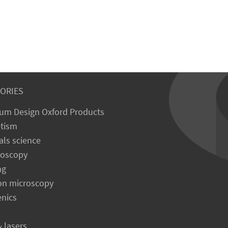
ORIES
um Design Oxford Products
tism
als science
roscopy
ng
on microscopy
enics
& lasers