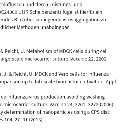
beeinflussen und deren Leis­tungs- und
DC24000 UHR Scheiben­zentrifuge ist hierfür ein
endes Bild über vorliegende Virus­aggregation zu
dlicher Me­thoden unabdingbar.
H. & Reichl, U. Metabolism of MDCK cells during cell
arge-scale microcarrier culture. Vaccine 22, 2202–
er, J. & Reichl, U. MDCK and Vero cells for influenza
mparison up to lab-scale bioreactor cultivation. Appl.
-free influenza virus production avoiding washing
 microcarrier culture. Vaccine 24, 3261–3272 (2006).
y determination of nanoparticles using a CPS disc
es 104, 27–31 (2013).