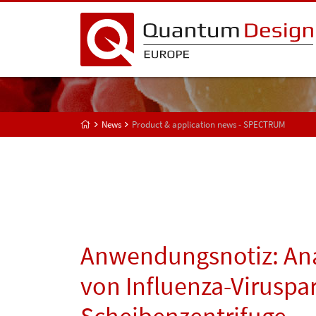
News
Product & application news - SPECTRUM
Anwendungsnotiz: Ana
von Influenza-Viruspar