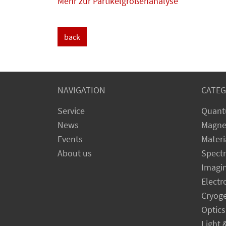
Mehr zur Partikelgrößenanalyse
back
NAVIGATION
CATEG
Service
Quant
News
Magne
Events
Materi
About us
Spect
Imagi
Electr
Cryog
Optics
Light 