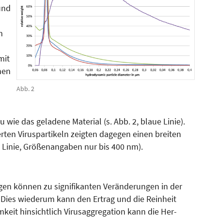
und
m
mit
hen
Abb. 2
 wie das geladene Material (s. Abb. 2, blaue Linie).
erten Viruspartikeln zeig­ten dagegen einen breiten
te Linie, Größenangaben nur bis 400 nm).
en können zu signifikan­ten Veränderungen in der
. Dies wiederum kann den Ertrag und die Rein­heit
eit hinsichtlich Virus­ag­gregation kann die Her­