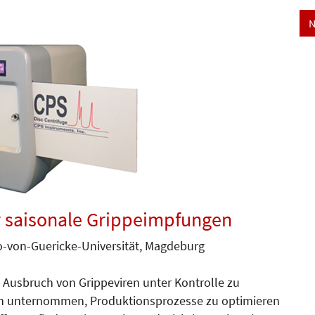
N
r saisonale Grippeimpfungen
-von-Gue­ricke-Universi­tät, Mag­de­burg
Ausbruch von Grippeviren unter Kontrolle zu
 unternommen, Produktionsprozesse zu opt­i­mieren