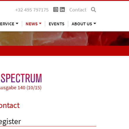
+32 495 797175
Contact
ERVICE
NEWS
EVENTS
ABOUT US
usgabe 140 (10/15)
ontact
egister