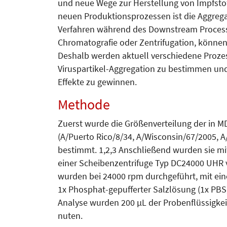
und neue Wege zur Her­stel­lung von Impfsto
neuen Produktionsprozessen ist die Aggreg
Verfahren während des Downstream Processing
Chromatografie oder Zentrifugation, können d
Deshalb werden aktuell verschiedene Prozes
Viruspartikel-Aggre­gation zu bestimmen un
Effekte zu gewinnen.
Methode
Zuerst wurde die Größenverteilung der in 
(A/Puerto Rico­/8/34, A/Wisconsin/67/2005, 
bestimmt. 1,2,3 Anschließend wurden sie mitt
einer Schei­benzentrifuge Typ DC24000 UHR 
wurden bei 24000 rpm durchgeführt, mit ei
1x Phosphat-gepuf­ferter Salzlösung (1x PBS).
Analyse wurden 200 µL der Probenflüssigkeit 
nuten.