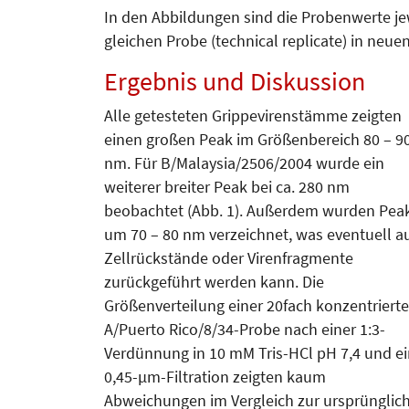
In den Abbildungen sind die Pro­benwerte je
gleichen Pro­be (technical replicate) in neuen
Ergebnis und Diskussion
Alle getesteten Grippevirenstämme zeigten
einen großen Peak im Grö­ßenbereich 80 – 9
nm. Für B/Ma­laysia/2506/2004 wurde ein
weiterer breiter Peak bei ca. 280 nm
beobachtet (Abb. 1). Außerdem wurden Pea
um 70 – 80 nm verzeichnet, was eventuell a
Zellrückstände oder Virenfragmente
zurückgeführt werden kann. Die
Größenverteilung einer 20fach konzentriert
A/Puer­­to Rico/8/34-Probe nach einer 1:3-
Verdünnung in 10 mM Tris-HCl pH 7,4 und ei
0,45-µm-Filtration zeigten kaum
Abweichungen im Ver­gleich zur ursprünglic