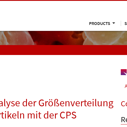
PRODUCTS
S
A
lyse der Größenverteilung
C
tikeln mit der CPS
R