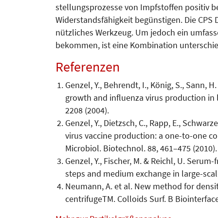
stellungs­prozesse von Impfstoffen positiv 
Widerstandsfähigkeit be­günsti­gen. Die CPS 
nützliches Werkzeug. Um jedoch ein um­fas­s
bekommen, ist eine Kombination unterschie
Referenzen
Genzel, Y., Behrendt, I., König, S., Sann, 
growth and influenza virus production in l
2208 (2004).
Genzel, Y., Dietzsch, C., Rapp, E., Schwarz
virus vaccine production: a one-to-one co
Microbiol. Biotechnol. 88, 461–475 (2010).
Genzel, Y., Fischer, M. & Reichl, U. Serum
steps and medium exchange in large-scale
Neumann, A. et al. New method for densit
centrifugeTM. Colloids Surf. B Biointerfac