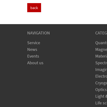
back
NAVIGATION
CATEG
Service
Quant
News
Magne
Events
Materi
About us
Spect
Imagi
Electr
Cryog
Optics
Light 
Life s