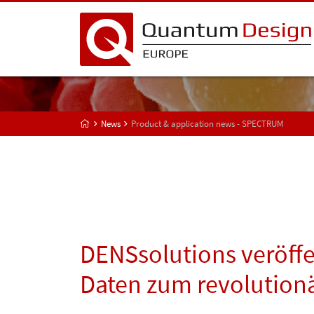
News
Product & application news - SPECTRUM
DENSsolutions veröffe
Daten zum revolutio