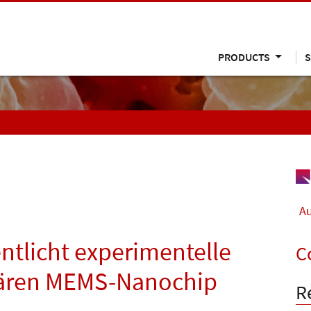
PRODUCTS
S
Au
ntlicht experimentelle
C
nären MEMS-Nanochip
R