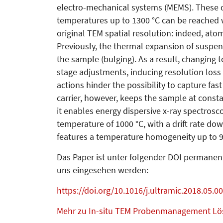
electro-mechanical systems (MEMS). These del
temperatures up to 1300 °C can be reached w
original TEM spatial resolution: indeed, ato
Previously, the thermal expansion of suspe
the sample (bulging). As a result, changing 
stage adjustments, inducing resolution loss 
actions hinder the possibility to capture f
carrier, however, keeps the sample at consta
it enables energy dispersive x-ray spectros
temperature of 1000 °C, with a drift rate do
features a temperature homogeneity up to 
Das Paper ist unter folgender DOI permanen
uns ein­gesehen werden:
https://doi.org/10.1016/j.ultramic.2018.05.0
Mehr zu In-situ TEM Probenmanagement L