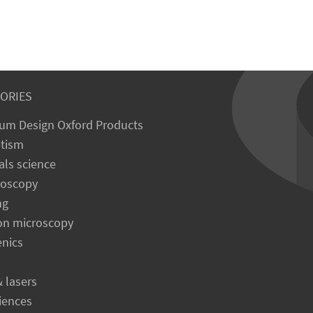
ORIES
um Design Oxford Products
tism
als science
roscopy
ng
on microscopy
enics
& lasers
ciences