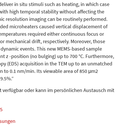
iver in situ stimuli such as heating, in which case
ith high temporal stability without affecting the
mic resolution imaging can be routinely performed.
nded microheaters caused vertical displacement of
temperatures required either continuous focus or
or mechanical drift, respectively. Moreover, those
ast dynamic events. This new MEMS-based sample
nt z -position (no bulging) up to 700 °C. Furthermore,
copy (EDS) acquisition in the TEM up to an unmatched
wn to 0.1 nm/min. Its viewable area of 850 μm2
99.5%.”
t verfügbar oder kann im persönlichen Austausch mit
05
ösungen