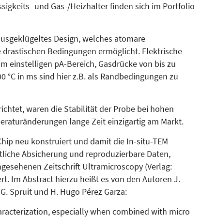
üssigkeits- und Gas-/Heizhalter finden sich im Portfolio
usgeklügeltes Design, welches atomare
 drastischen Bedingungen ermöglicht. Elektrische
m einstelligen pA-Bereich, Gasdrücke von bis zu
 °C in ms sind hier z.B. als Randbedingungen zu
chtet, waren die Sta­bi­lität der Probe bei hohen
­ra­tur­än­derungen lange Zeit einzigar­tig am Markt.
ip neu konstruiert und damit die In-situ-TEM
tliche Absicherung und reproduzierbare Da­ten,
esehenen Zeitschrift Ultra­microscopy (Verlag:
ert. Im Abstract hierzu heißt es von den Autoren J.
. Spruit und H. Hugo Pérez Garza:
haracterization, especially when combined with micro