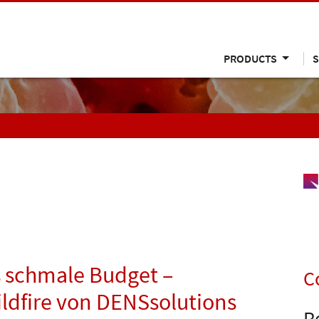
PRODUCTS
S
s schmale Budget –
C
ildfire von DENSsolutions
R