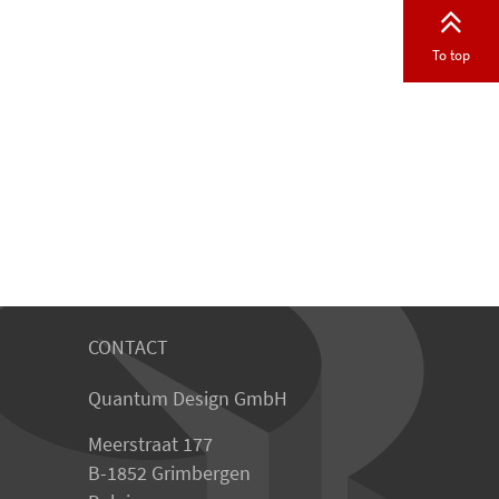
To top
CONTACT
Quantum Design GmbH
Meerstraat 177
B-1852 Grimbergen