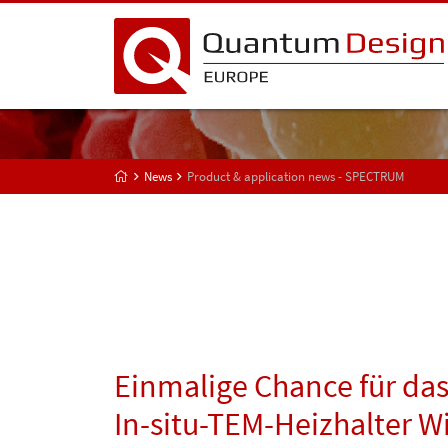
News
Product & application news - SPECTRUM
Einmalige Chance für da
In-situ-TEM-Heizhalter W