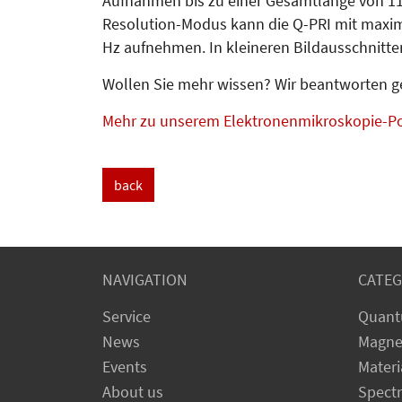
Aufnahmen bis zu einer Gesamtlänge von 11
Resolution-Mo­dus kann die Q-PRI mit maxi­ma
Hz aufnehmen. In kleine­ren Bildausschnitten
Wollen Sie mehr wissen? Wir beantworten ge
Mehr zu unserem Elektronenmikroskopie-Po
back
NAVIGATION
CATEG
Service
Quant
News
Magne
Events
Materi
About us
Spect