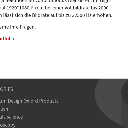
,5 Sekunden im Vollbildmodus realisieren. Im High-
l 1920*1080 Pixeln bei einer Voll­bild­rate bis 2000
 lässt sich die Bildrate auf bis zu 32500 Hz erhöhen.
rne Ihre Fragen.
rtfolio
ORIES
um Design Oxford Products
tism
als science
roscopy