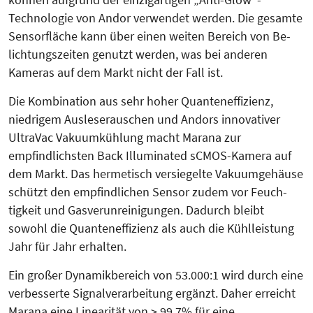
Technologie von Andor verwendet wer­den. Die gesamte
Sensorfläche kann über einen weiten Bereich von Be­
lichtungszeiten genutzt werden, was bei anderen
Kameras auf dem Markt nicht der Fall ist.
Die Kombination aus sehr hoher Quan­­teneffizienz,
niedrigem Aus­lese­­­rauschen und Andors innovativer
UltraVac Va­kuum­kühlung macht Marana zur
empfindlichsten Back Illuminated sCMOS-Ka­mera auf
dem Markt. Das hermetisch ver­sie­gelte Vakuumgehäuse
schützt den empfindlichen Sensor zudem vor Feuch­­
tigkeit und Gas­ver­un­rei­ni­gun­gen. Dadurch bleibt
sowohl die Quan­teneffizienz als auch die Kühl­leistung
Jahr für Jahr erhalten.
Ein großer Dynamikbereich von 53.000:1 wird durch eine
verbesserte Signalverarbeitung ergänzt. Daher erreicht
Marana eine Linearität von > 99,7% für eine