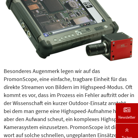
Besonderes Augenmerk legen wir auf das
PromonScope, eine einfa­che, tragbare Einheit für das
direkte Strea­men von Bildern im Highspeed-Mo­dus. Oft
kommt es vor, dass im Pro­zess ein Fehler auftritt oder in
der Wis­sen­­­schaft ein kurzer Outdoor-Ein­­satz ansteht,
bei dem man gerne eine Highspeed-Aufnahme hätte,
Newsletter
aber den Aufwand scheut, ein komple­xes Highspeed-
Kamerasystem ein­­zu­­­­­setzen. PromonScope ist die Ant­
wort auf solche schnellen, unge­plan­ten Einsätze.
To top