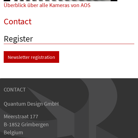
Überblick über alle Kameras von AOS
Contact
Register
Newsletter registration
CONTACT
Quantum Design GmbH
Meerstraat 177
B-1852 Grimbergen
Belgium