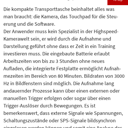
Die kompak­te Transporttasche beinhaltet alles was
man braucht: die Kamera, das Touchpad für die Steu­
erung und die Software.
Der Anwender muss kein Spezialist in der Highspeed-
Ka­mera­welt sein, er wird durch die Aufnahme und
Darstellung geführt ohne dass er Zeit in ein Training
investie­ren muss. Die eingebaute Bat­terie erlaubt
Arbeitszeiten von bis zu 3 Stunden ohne neues
Aufladen, die inte­grierte Festplatte ermöglicht Auf­­­­nah­
mezeiten im Bereich von 80 Mi­nu­ten. Bildraten von 3000
Hz in Bild­­­fenstern sind möglich. Die Auf­nahme lang
andauernder Prozesse kann über einen externen oder
manu­ellen Trigger erfolgen oder sogar über einen
Trigger-Auslöser durch Bewegungen. Es ist
bemerkenswert, dass externe Signale wie Spannungen,
Schaltungszustände oder SPS-Sig­nale bildsynchron
eingelesen werden können und somit eine Analyse des