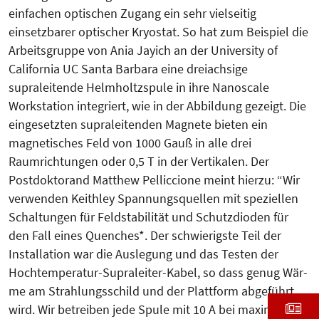
einfachen optischen Zugang ein sehr vielseitig
einsetzbarer optischer Kryo­stat. So hat zum Beispiel die
Arbeits­gruppe von Ania Jayich an der University of
California UC Santa Barbara eine dreiachsige
supraleitende Helmholtzspule in ihre Nanoscale
Workstation integriert, wie in der Abbildung gezeigt. Die
eingesetzten supraleitenden Magnete bieten ein
magnetisches Feld von 1000 Gauß in alle drei
Raumrichtungen oder 0,5 T in der Vertikalen. Der
Postdoktorand Matthew Pelliccione meint hierzu: “Wir
verwenden Keith­ley Spannungsquellen mit speziellen
Schaltungen für Feldstabilität und Schutzdioden für
den Fall eines Quen­c­hes*. Der schwierigste Teil der
Installation war die Auslegung und das Testen der
Hochtemperatur-Supraleiter-Kabel, so dass genug Wär­
me am Strahlungsschild und der Platt­form abgeführt
wird. Wir betreiben jede Spule mit 10 A bei maximalem