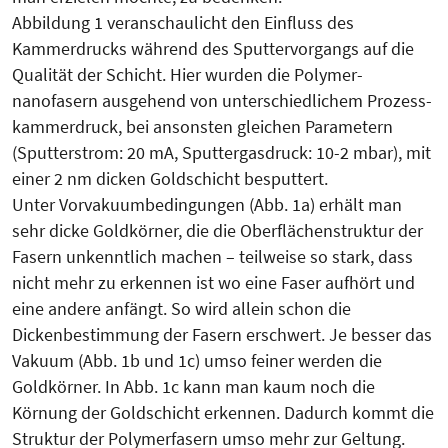
Abbildung 1 veranschaulicht den Einfluss des
Kammerdrucks während des Sputtervorgangs auf die
Qua­li­tät der Schicht. Hier wurden die Poly­mer­
nanofasern ausgehend von unterschiedlichem Prozess­
kam­merdruck, bei ansonsten gleichen Para­me­tern
(Sputter­strom: 20 mA, Sputter­gas­druck: 10-2 mbar), mit
einer 2 nm dicken Goldschicht besput­tert.
Unter Vorvakuumbedingungen (Abb. 1a) erhält man
sehr dicke Gold­körner, die die Oberflächenstruk­tur der
Fa­sern unkenntlich machen – teilweise so stark, dass
nicht mehr zu erkennen ist wo eine Faser aufhört und
eine andere anfängt. So wird allein schon die
Dickenbestimmung der Fasern erschwert. Je besser das
Vakuum (Abb. 1b und 1c) umso feiner werden die
Goldkörner. In Abb. 1c kann man kaum noch die
Körnung der Goldschicht erkennen. Dadurch kommt die
Struktur der Polymerfasern umso mehr zur Geltung.