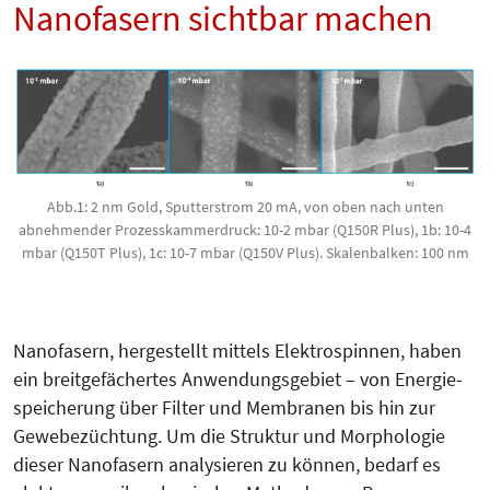
Nanofasern sichtbar machen
Abb.1: 2 nm Gold, Sputterstrom 20 mA, von oben nach unten
abnehmender Prozesskammerdruck: 10-2 mbar (Q150R Plus), 1b: 10-4
mbar (Q150T Plus), 1c: 10-7 mbar (Q150V Plus). Skalenbalken: 100 nm
Nanofasern, hergestellt mittels Elektrospinnen, haben
ein breitgefächertes Anwendungsgebiet – von Energie­
speicherung über Filter und Membranen bis hin zur
Gewebe­züch­tung. Um die Struktur und Mor­pho­logie
dieser Nanofasern analysieren zu können, bedarf es