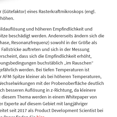
Gütefaktor) eines Raster­kraftmikroskops (engl.
erhöhen.
Bildauflösung und höheren Emp­findlichkeit und
itze beschädigt werden. Andererseits ändern sich die
hase, Resonanzfrequenz) sowohl in der Größe als
 Fallstricke auftreten und sich in der Messung
scheint, dass sich die Empfindlichkeit erhöht,
bungsbedingungen buchstäblich „im Rauschen“
efährlich werden. Bei tiefen Temperaturen ist
r AFM-Spitze kleiner als bei höheren Temperaturen,
 Wechselwirkungen mit der Probenoberfläche deutlich
ich besseren Auflösung in z-Richtung, da kleinere
 zu diesem Thema werden in einem Whitepaper von
r Experte auf diesem Gebiet mit langjähriger
itet seit 2017 als Product Development Scientist bei