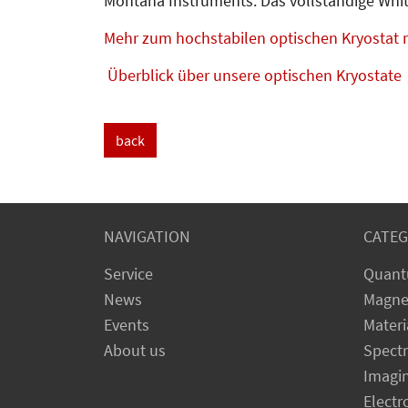
Montana Instruments. Das vollständige Whit
Mehr zum hochstabilen optischen Kryostat 
Überblick über unsere optischen Kryostate
back
NAVIGATION
CATEG
Service
Quant
News
Magne
Events
Materi
About us
Spect
Imagi
Electr