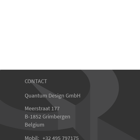
CONTACT
Quantum Design GmbH
Meerstraat 177
B-1852 Grimbergen
Belgium
Mobil:
+32 495 797175