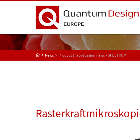
News
Product & application news - SPECTRUM
Rasterkraftmikroskopi