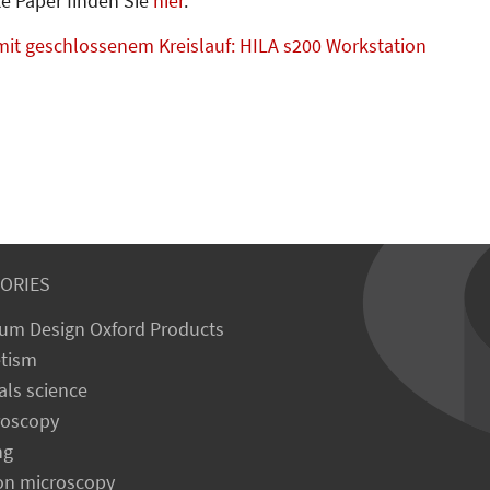
e Paper finden Sie
hier
.
mit geschlossenem Kreislauf: HILA s200 Workstation
ORIES
um Design Oxford Products
tism
als science
roscopy
ng
on microscopy