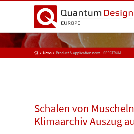
News
Product & application news - SPECTRUM
Schalen von Muscheln
Klimaarchiv Auszug a