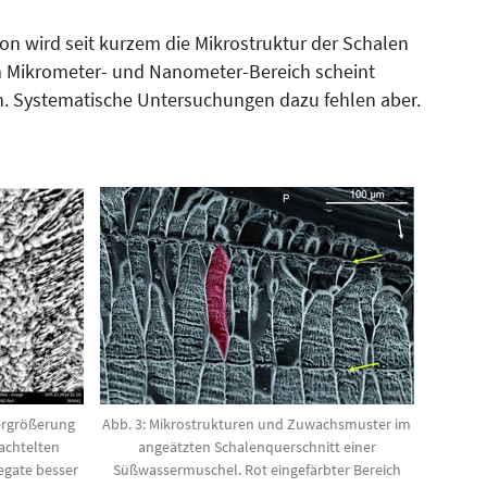
on wird seit kurzem die Mikrostruktur der Schalen
 im Mikrometer- und Nanometer-Bereich scheint
n. Systematische Untersuchungen dazu fehlen aber.
Vergrößerung
Abb. 3: Mikrostrukturen und Zuwachsmuster im
hachtelten
angeätzten Schalenquerschnitt einer
egate besser
Süßwassermuschel. Rot eingefärbter Bereich