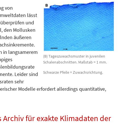
ng von
mweltdaten lässt
e überprüfen und
ial, den Mollusken
elnden äußeren
wachsinkremente.
n in langsamerem
(B) Tageszuwachsmuster in juvenilen
ppiges
Schalenabschnitten. Maßstab = 1 mm.
lenbildungsrate
Schwarze Pfeile = Zuwachsrichtung.
mente. Leider sind
sraten sehr
ischer Modelle erfordert allerdings quantitative,
s Archiv für exakte Klimadaten der