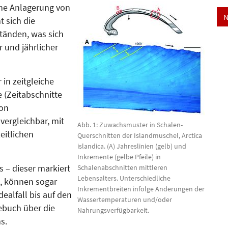
he Anlagerung von
N
 sich die
tänden, was sich
r und jährlicher
in zeitgleiche
(Zeitabschnitte
on
vergleichbar, mit
Abb. 1: Zuwachsmuster in Schalen-
eitlichen
Querschnitten der Islandmuschel, Arctica
islandica. (A) Jahreslinien (gelb) und
Inkremente (gelbe Pfeile) in
 – dieser markiert
Schalenabschnitten mittleren
Lebensalters. Unterschiedliche
t, können sogar
Inkrementbreiten infolge Änderungen der
ealfall bis auf den
Wassertemperaturen und/oder
ebuch über die
Nahrungsverfügbarkeit.
s.