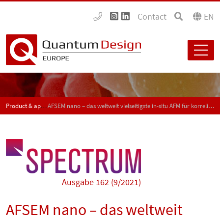
Contact
EN
Product & application news - SPECTRUM
AFSEM nano – das weltweit vielseitigste in-situ AFM für korrelierte Analyse in Ihrem SEM
Ausgabe 162 (9/2021)
AFSEM nano – das weltweit