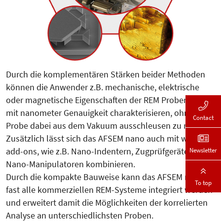
Durch die komplementären Stärken beider Methoden
können die Anwender z.B. mechanische, elektrische
oder magnetische Eigenschaften der REM Proben in-situ
mit nanometer Genauigkeit charakterisieren, ohne die
Contact
Probe dabei aus dem Vakuum ausschleusen zu müssen.
Zusätzlich lässt sich das AFSEM nano auch mit weiteren
Newsletter
add-ons, wie z.B. Nano-Indentern, Zugprüfgeräten oder
Nano-Manipulatoren kombinieren.
Durch die kompakte Bauweise kann das AFSEM nano in
To top
fast alle kommerziellen REM-Systeme integriert werden
und erweitert damit die Möglichkeiten der korrelierten
Analyse an unterschiedlichsten Proben.