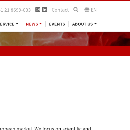
41 21 8699-033
Contact
EN
ERVICE
NEWS
EVENTS
ABOUT US
uropean market. We focus on scientific and