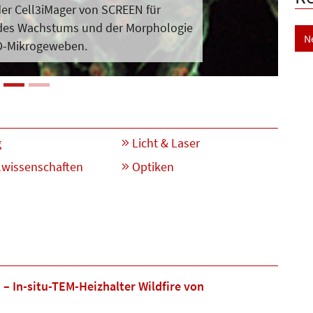
er Cell3iMager von SCREEN für
des Wachstums und der Morpho­logie
N
D-Mikrogeweben.
g
Licht & Laser
lwissenschaften
Optiken
– In-situ-TEM-Heizhalter Wildfire von