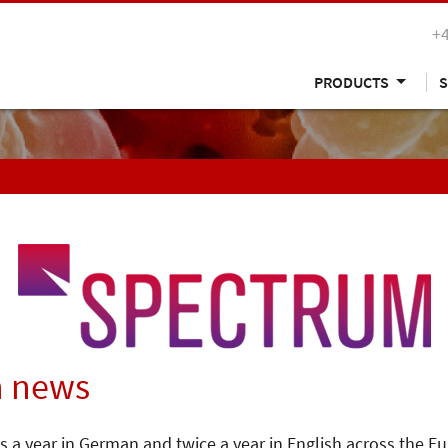
+
PRODUCTS
S
n news
s a year in German and twice a year in English across the E