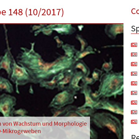
Co
be 148 (10/2017)
Sp
Next
n von Wachstum und Morphologie
D-Mikrogeweben
Re