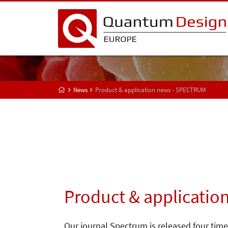
News
Product & application news - SPECTRUM
Product & applicatio
Our journal Spectrum is released four time