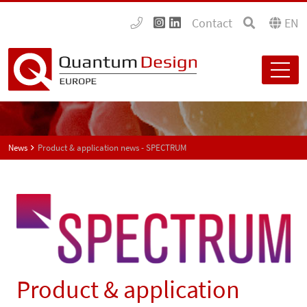
Contact
EN
News
Product & application news - SPECTRUM
Product & application