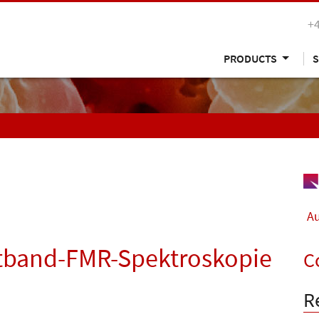
+
PRODUCTS
S
Au
eitband-FMR-Spektroskopie
C
R