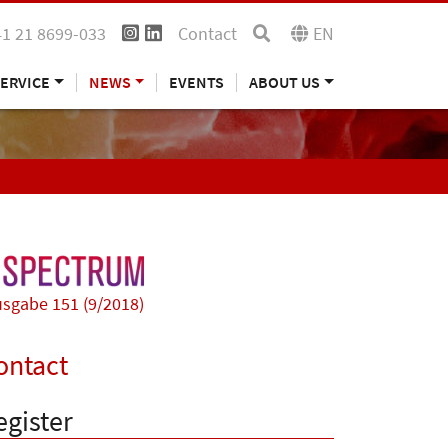
41 21 8699-033
Contact
EN
ERVICE
NEWS
EVENTS
ABOUT US
sgabe 151 (9/2018)
ontact
egister