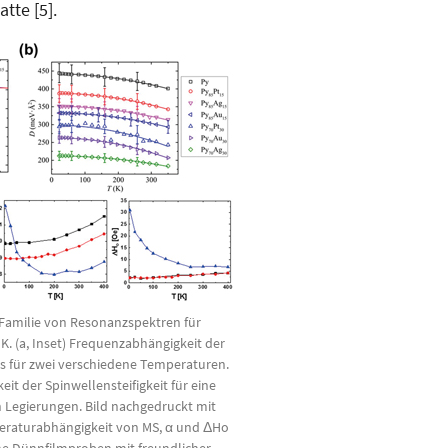
tte [5].
) Familie von Resonanzspektren für
. (a, Inset) Frequenzabhängigkeit der
s für zwei verschiedene Temperaturen.
it der Spinwellensteifigkeit für eine
n Legierungen. Bild nachgedruckt mit
eraturabhängigkeit von MS, α und ΔHo
he Dünnfilmproben mit freundlicher