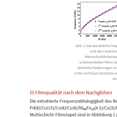
Abb. 1: Die extrahierte F
und der Linienbre
Mehrschichtfoliensta
unbehandelten Films (s
deutliche Änderungen v
(rote und blaue Symbole un
Ge
(i) Filmqualität nach dem Nachglühen
Die extrahierte Frequenzabhängigkeit des R
Pd(8)/Cu(15)/Co(8)/Cu(8)/Ni
Fe
(4.5)/Cu(3)
80
20
Multischicht-Filmstapel sind in Abbildung 1 