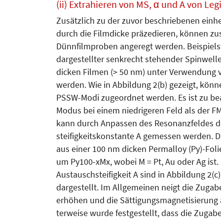
(ii) Extrahieren von MS, α und A von Le
Zusätzlich zu der zuvor beschriebenen einhe
durch die Filmdicke präzedieren, können zu
Dünnfilmproben angeregt werden. Bei­spiels
dargestellter senkrecht stehender Spinwel
dicken Filmen (> 50 nm) unter Verwendung 
werden. Wie in Abbildung 2(b) gezeigt, kö
PSSW-Modi zugeordnet werden. Es ist zu bea
Modus bei einem niedrigeren Feld als der FMR
kann durch Anpassen des Resonanzfeldes d
steifigkeitskonstante A gemessen werden. D
aus einer 100 nm dicken Permalloy (Py)-Folie,
um Py100-xMx, wobei M = Pt, Au oder Ag ist
Austauschsteifigkeit A sind in Abbildung 2(c)
dargestellt. Im Allgemeinen neigt die Zu­ga
erhöhen und die Sät­tigungsmagnetisierung als
terweise wurde festgestellt, dass die Zugab