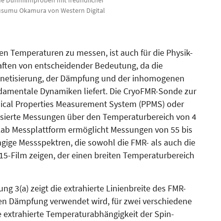
usumu Okamura von Western Digital
en Temperaturen zu messen, ist auch für die Physik-
haften von entscheidender Bedeutung, da die
gneti­sierung, der Dämpfung und der inhomo­genen
ndamentale Dyna­miken liefert. Die CryoFMR-Sonde zur
ical Properties Measurement System (PPMS) oder
isierte Messungen über den Tem­peraturbereich von 4
saLab Messplattform ermöglicht Messungen von 55 bis
gige Messspektren, die sowohl die FMR- als auch die
5-Film zeigen, der einen breiten Temperaturbereich
g 3(a) zeigt die extrahierte Linienbreite des FMR-
n Dämpfung verwendet wird, für zwei verschiedene
e extrahierte Temperaturabhängigkeit der Spin­