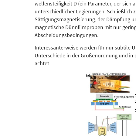
wellensteifigkeit D (ein Parameter, der sich a
unterschied­licher Legierungen. Schließ­lich 
Sättigungs­magne­ti­sierung, der Dämpfung un
magnetische Dünnfilmproben mit nur gering
Ab­schei­­dungs­bedingungen.
Interes­santer­wei­se werden für nur subtile U
Unterschiede in der Größen­ord­nung und in 
achtet.