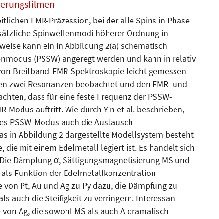
gierungsfilmen
itlichen FMR-Präzession, bei der alle Spins in Phase
sätzliche Spin­wellenmodi höherer Ordnung in
weise kann ein in Abbildung 2(a) schematisch
lenmodus (PSSW) angeregt werden und kann in relativ
von Breitband-FMR-Spek­troskopie leicht gemessen
nnen zwei Resonanzen beobachtet und den FMR- und
chten, dass für eine feste Frequenz der PSSW-
-Modus auftritt. Wie durch Yin et al. beschrieben,
es PSSW-Modus auch die Aus­tausch­
as in Abbildung 2 dargestellte Modellsystem besteht
 die mit einem Edel­metall legiert ist. Es handelt sich
. Die Dämpfung α, Sättigungsmagnetisierung MS und
 als Funktion der Edel­­metallkonzentration
be von Pt, Au und Ag zu Py dazu, die Dämpfung zu
 auch die Steifigkeit zu verringern. In­te­res­san­
e von Ag, die sowohl MS als auch A dramatisch