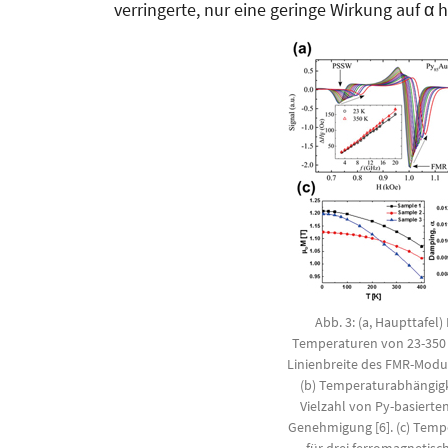
verringerte, nur eine geringe Wirkung auf α ha
Abb. 3: (a, Haupttafel
Temperaturen von 23-350 K
Linienbreite des FMR-Modu
(b) Temperaturabhängigke
Vielzahl von Py-basierte
Genehmigung [6]. (c) Temp
für drei ferromagnetisc