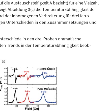
uf die Austauschsteifigkeit A bezieht) für eine Vielzahl
zeigt Abbildung 3(c) die Tem­peratur­ab­hängigkeit der
d der in­ho­mogenen Verbreiterung für drei ferro­­
en Unterschieden in den Z­usam­men­setzungen und
n­ter­schie­­de in den drei Proben dramatische
den Trends in der Tem­pe­raturabhängigkeit beob­