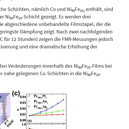
che Schichten, nämlich Co und Ni
Fe
, enthält, sind
80
20
er Ni
Fe
-Schicht gezeigt. Es werden drei
80
20
wie abgeschiedene unbehandelte Filmstapel, der die
geringste Dämpfung zeigt. Nach zwei nachfolgenden
C für 12 Stun­den) zeigen die FMR-Messungen jedoch
tisierung und eine dramatische Erhöhung der
llen Veränderungen innerhalb des Ni
Fe
-Films bei
80
20
der nahe gelegenen Cu-Schichten in die Ni
Fe
-
80
20