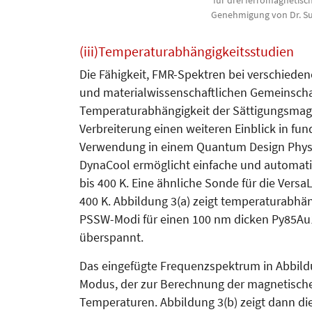
Genehmigung von Dr. S
(iii)Temperaturabhängigkeitsstudien
Die Fähigkeit, FMR-Spektren bei verschieden
und ma­te­rialwissenschaftlichen Ge­mein­sc
Temperatur­abhängigkeit der Sät­tigungs­ma
Verbreiterung einen weiteren Einblick in fu
Verwendung in einem Quan­tum Design Phys
DynaCool ermöglicht einfache und auto­mat
bis 400 K. Eine ähnliche Sonde für die Ver
400 K. Abbildung 3(a) zeigt temperaturabhän
PSSW-Modi für einen 100 nm dicken Py85Au1
überspannt.
Das eingefügte Frequenzspektrum in Abbildun
Modus, der zur Berechnung der magnetische
Temperaturen. Abbildung 3(b) zeigt dann di