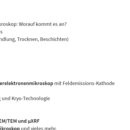
kroskop: Worauf kommt es an?
ks
dlung, Trocknen, Beschichten)
relek­tro­nen­mikroskop
mit Feldemissions-Ka­thode
g und Kryo-Technologie
REM/TEM und µXRF
mikroskop
und vieles mehr.