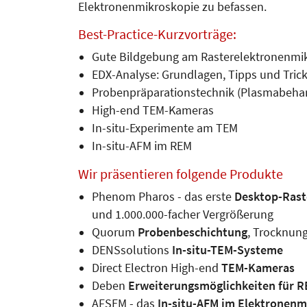
Elektronenmikroskopie zu befassen.
Best-Practice-Kurzvorträge:
Gute Bildgebung am Rasterelektronenmi
EDX-Analyse: Grundlagen, Tipps und Tric
Probenpräparationstechnik (Plasmabehan
High-end TEM-Kameras
In-situ-Experimente am TEM
In-situ-AFM im REM
Wir präsentieren folgende Produkte
Phenom Pharos - das erste
Desktop-Raste
und 1.000.000-facher Ver­grö­ßerung
Quorum
Probenbeschichtung
, Trock­nun
DENSsolutions
In-situ-TEM-Systeme
Direct Electron High-end
TEM-Kameras
Deben
Erweiterungsmöglichkeiten für 
AFSEM - das
In-situ-AFM im Elek­tro­nen­