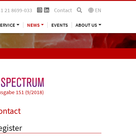
41 21 8699-033
Contact
EN
ERVICE
NEWS
EVENTS
ABOUT US
sgabe 151 (9/2018)
ontact
egister