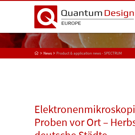
News
Product & application news - SPECTRUM
Elektronenmikroskopie
Proben vor Ort – Her