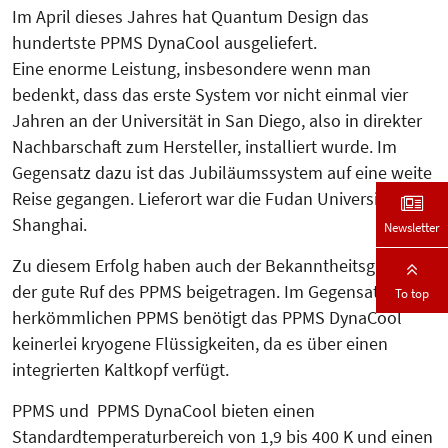
Im April dieses Jahres hat Quantum Design das
hundertste PPMS DynaCool ausgeliefert.
Eine enorme Leistung, insbesondere wenn man
bedenkt, dass das erste System vor nicht einmal vier
Jahren an der Universität in San Diego, also in direkter
Nachbarschaft zum Hersteller, installiert wurde. Im
Gegensatz dazu ist das Jubiläumssystem auf eine weite
Reise gegangen. Lieferort war die Fudan Universität in
Shanghai.
Newsletter
Zu diesem Erfolg haben auch der Bekanntheitsgrad und
der gute Ruf des PPMS beigetragen. Im Gegensatz zum
To top
herkömmlichen PPMS benötigt das PPMS DynaCool
keinerlei kryogene Flüssigkeiten, da es über einen
integrierten Kaltkopf verfügt.
PPMS und PPMS DynaCool bieten einen
Standardtemperaturbereich von 1,9 bis 400 K und einen