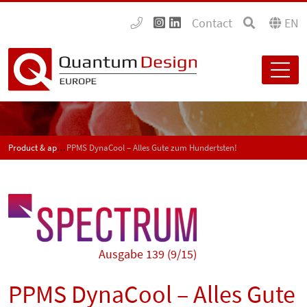
Contact
EN
Product & application news - SPECTRUM
PPMS DynaCool – Alles Gute zum Hundertsten!
Ausgabe 139 (9/15)
PPMS DynaCool – Alles Gute