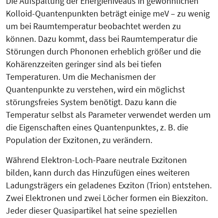
Die Aufspaltung der Energieniveaus in gewöhnlichen
Kolloid-Quantenpunk­ten beträgt einige meV – zu wenig
um bei Raumtemperatur beobachtet werden zu
können. Dazu kommt, dass bei Raumtemperatur die
Störungen durch Phononen erheblich größer und die
Kohärenzzeiten geringer sind als bei tiefen
Temperaturen. Um die Mechanismen der
Quantenpunkte zu verstehen, wird ein möglichst
störungsfreies System benötigt. Dazu kann die
Temperatur selbst als Para­me­ter verwendet werden um
die Ei­gen­schaften eines Quantenpunktes, z. B. die
Population der Exzitonen, zu ver­ändern.
Während Elektron-Loch-Paare neu­tra­le Exzitonen
bilden, kann durch das Hinzufügen eines weiteren
Ladungs­trägers ein geladenes Exzi­ton (Trion) entstehen.
Zwei Elek­tronen und zwei Löcher formen ein Biexziton.
Jeder dieser Quasipartikel hat seine speziellen