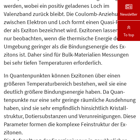
werden, wobei ein positiv geladenes Loch im
Valenzband zurück bleibt. Die Coulomb-Anziehung
Newsletter
zwischen Elek­tron und Loch formt einen Quasi-Par­tikel,
der als Exziton be­zeich­net wird. Exzitonen lassen sich
To top
nur be­obachten, wenn die thermi­sche Ener­gie der
Umgebung geringer als die Bindungsenergie des Ex­
zitons ist. Da­her sind für Bulk-Ma­terialien Mes­sungen
bei sehr tiefen Tem­peraturen erforderlich.
In Quantenpunkten können Exzitonen über einen
größeren Temperaturbereich bestehen, weil sie eine
deutlich größere Bindungsenergie haben. Da Quan­
tenpunkte nur eine sehr geringe räumliche Ausdehnung
haben, sind sie sehr empfindlich hinsichtlich Kris­tall­
struk­tur, Dotiersubstanzen und Ver­un­­­reinigungen. Diese
Para­meter formen die komplexe Fein­struktur der Ex­
zitonen.