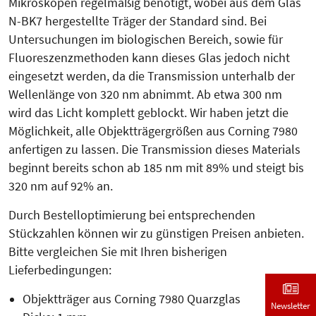
Mikroskopen regel­mä­­ßig benötigt, wobei aus dem Glas
N-BK7 hergestellte Träger der Stan­dard sind. Bei
Untersuchungen im biolo­gischen Bereich, sowie für
Fluoreszenz­methoden kann dieses Glas jedoch nicht
eingesetzt werden, da die Transmission unterhalb der
Wellenlänge von 320 nm abnimmt. Ab etwa 300 nm
wird das Licht komplett geblockt. Wir haben jetzt die
Möglichkeit, alle Objektträgergrößen aus Corning 7980
anfertigen zu lassen. Die Transmission dieses Materials
beginnt bereits schon ab 185 nm mit 89% und steigt bis
320 nm auf 92% an.
Durch Bestelloptimierung bei entsprechenden
Stückzahlen können wir zu günstigen Preisen anbieten.
Bitte vergleichen Sie mit Ihren bisherigen
Lieferbedingungen:
Objektträger aus Corning 7980 Quarzglas
Newsletter