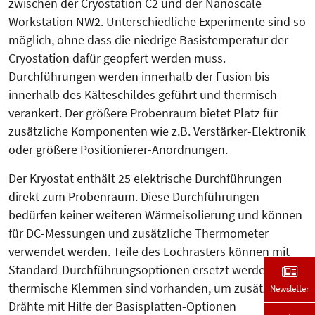
zwischen der Cryostation C2 und der Nanoscale
Workstation NW2. Unterschiedliche Experimente sind so
möglich, ohne dass die niedrige Basistemperatur der
Cryostation dafür geopfert werden muss.
Durchführungen werden inner­halb der Fusion bis
innerhalb des Kälteschildes geführt und thermisch
verankert. Der größere Pro­benraum bietet Platz für
zusätzliche Komponenten wie z.B. Verstär­ker-Elektronik
oder größere Positio­nierer-Anordnungen.
Der Kryostat enthält 25 elektri­sche Durchführungen
direkt zum Pro­ben­raum. Diese Durchfüh­rungen
bedürfen keiner weiteren Wärme­isolierung und können
für DC-Mes­sungen und zusätzliche Thermo­meter
verwendet werden. Teile des Lochrasters können mit
Standard-Durchführungsoptionen ersetzt werden. Vier
thermische Klem­men sind vorhanden, um zusätzliche
Newsletter
Drähte mit Hilfe der Basisplatten-Optionen