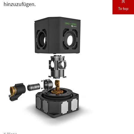
hinzuzufügen.
To top
X-Plane