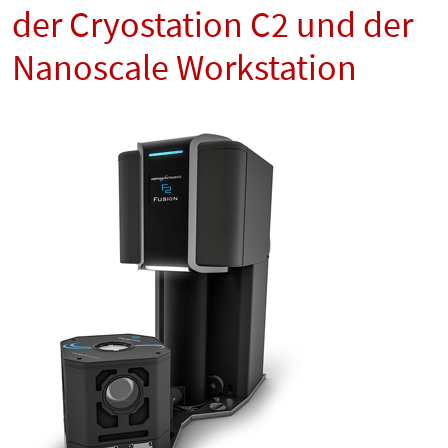
der Cryostation C2 und der
Nanoscale Workstation