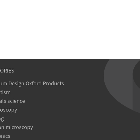
ORIES
um Design Oxford Products
tism
als science
roscopy
ng
on microscopy
enics