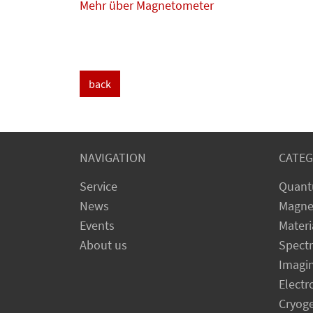
Mehr über Magnetometer
back
NAVIGATION
CATEG
Service
Quant
News
Magne
Events
Materi
About us
Spect
Imagi
Electr
Cryog