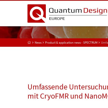
News
Product & application news - SPECTRUM
Umfa
Umfassende Untersuchun
mit CryoFMR und Nano