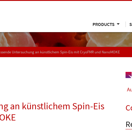
PRODUCTS
S
ssende Untersuchung an künstlichem Spin-Eis mit CryoFMR und NanoMOKE
Au
g an künstlichem Spin-Eis
C
MOKE
R