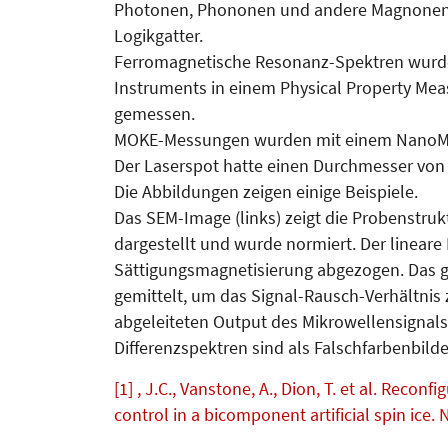
Photonen, Phononen und andere Magnonen. 
Logikgatter.
Ferromagnetische Resonanz-Spektren wurd
Instruments in einem Physical Property M
gemessen.
MOKE-Messungen wurden mit einem NanoM
Der Laserspot hatte einen Durchmesser von
Die Abbildungen zeigen einige Beispiele.
Das SEM-Image (links) zeigt die Probenstruktu
dargestellt und wurde normiert. Der linear
Sättigungsmagnetisierung abgezogen. Das g
gemittelt, um das Signal-Rausch-Verhältnis 
abgeleiteten Output des Mikrowellensignals
Differenzspektren sind als Falschfarbenbild
[1] , J.C., Vanstone, A., Dion, T. et al. Rec
control in a bicomponent artificial spin ice