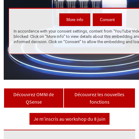
Découvrez OMNI de
Découvrez les nouvelles
QSense
fonctions
Je m’inscris au workshop du 8 juin