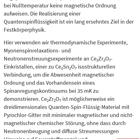
bei Nulltemperatur keine magnetische Ordnung
aufweisen. Die Realisierung einer
Quantenspinflüssigkeit ist ein lang ersehntes Ziel in der
Festkörperphysik.
Hier verwenden wir thermodynamische Experimente,
Myo­nenspin­relaxations- und
Neutronenstreuungsexperimente an Ce
Zr
O
-
2
2
7
Einkristallen, einer zu Ce
Sn
O
isostrukturellen
2
2
7
Verbindung, um die Abwesenheit magnetischer
Ordnung und das Vorhandensein eines
Spinanregungskontinuums bei 35 mK zu
demonstrieren. Ce
Zr
O
ist möglicherweise ein
2
2
7
dreidimensionales Quanten-Spin-Flüssig-Material mit
Pyrochlor-Gitter mit minimaler magnetischer und nicht­
magnetischer chemischer Störung, ohne dass durch
Neutronenbeu­gung und diffuse Streumessungen