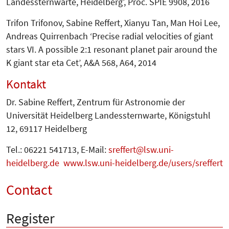
Landessternwarte, Heidelberg’, Proc. SPIE 9908, 2016
Trifon Trifonov, Sabine Reffert, Xianyu Tan, Man Hoi Lee,
Andreas Quirrenbach ‘Precise radial velocities of giant
stars VI. A possible 2:1 resonant planet pair around the
K giant star eta Cet’, A&A 568, A64, 2014
Kontakt
Dr. Sabine Reffert, Zentrum für Astro­nomie der
Universität Heidelberg Landessternwarte, Königstuhl
12, 69117 Heidelberg
Tel.: 06221 541713, E-Mail:
sreffert
lsw.uni-
heidelberg.de
www.lsw.uni-heidelberg.de/users/sreffert
Contact
Register