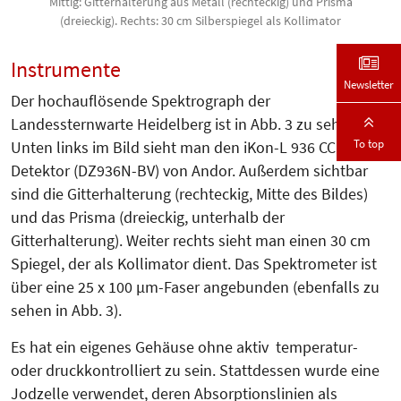
Mittig: Gitterhalterung aus Metall (rechteckig) und Prisma
(dreieckig). Rechts: 30 cm Silberspiegel als Kollimator
Instrumente
Newsletter
Der hochauflösende Spektrograph der
Landessternwarte Heidelberg ist in Abb. 3 zu sehen.
To top
Unten links im Bild sieht man den iKon-L 936 CCD-
Detektor (DZ936N-BV) von Andor. Außerdem sichtbar
sind die Gitterhalterung (rechteckig, Mitte des Bildes)
und das Prisma (drei­eckig, unterhalb der
Gitterhalterung). Weiter rechts sieht man einen 30 cm
Spiegel, der als Kollimator dient. Das Spektrometer ist
über eine 25 x 100 µm-Faser angebunden (ebenfalls zu
sehen in Abb. 3).
Es hat ein eigenes Gehäuse ohne aktiv temperatur-
oder druckkontrolliert zu sein. Stattdessen wurde eine
Jodzelle verwendet, deren Absorp­tionslinien als