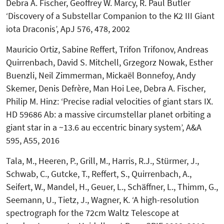
Debra A. Fischer, Geoffrey W. Marcy, R. Paul Butler
‘Discovery of a Substellar Companion to the K2 III Giant
iota Draconis’, ApJ 576, 478, 2002
Mauricio Ortiz, Sabine Reffert, Trifon Trifonov, Andreas
Quirrenbach, David S. Mitchell, Grzegorz Nowak, Esther
Buenzli, Neil Zimmerman, Mickaël Bonnefoy, Andy
Skemer, Denis Defrère, Man Hoi Lee, Debra A. Fischer,
Philip M. Hinz: ‘Precise radial velocities of giant stars IX.
HD 59686 Ab: a massive circumstellar planet orbiting a
giant star in a ~13.6 au eccentric binary system’, A&A
595, A55, 2016
Tala, M., Heeren, P., Grill, M., Harris, R.J., Stürmer, J.,
Schwab, C., Gutcke, T., Reffert, S., Quirrenbach, A.,
Seifert, W., Mandel, H., Geuer, L., Schäffner, L., Thimm, G.,
Seemann, U., Tietz, J., Wagner, K. ‘A high-resolution
spectrograph for the 72cm Waltz Telescope at