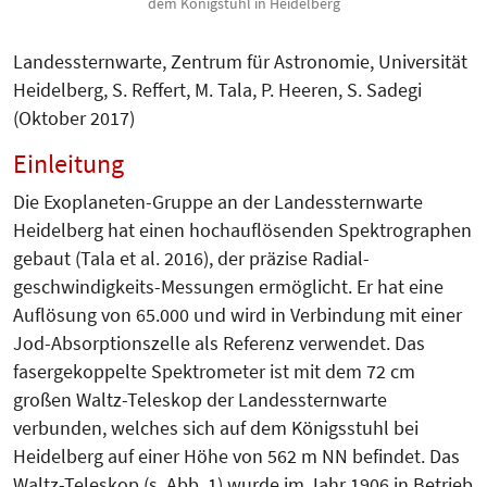
dem Königstuhl in Heidelberg
Landessternwarte, Zentrum für Astro­nomie, Universität
Heidelberg, S. Reffert, M. Tala, P. Heeren, S. Sadegi
(Okto­ber 2017)
Einleitung
Die Exoplaneten-Gruppe an der Lan­des­sternwarte
Heidelberg hat einen hoch­auflösenden Spektrographen
gebaut (Tala et al. 2016), der präzise Ra­dial­
geschwindigkeits-Messungen ermöglicht. Er hat eine
Auflösung von 65.000 und wird in Verbindung mit einer
Jod-Absorptionszelle als Referenz verwendet. Das
fasergekoppelte Spek­tro­meter ist mit dem 72 cm
großen Waltz-Teleskop der Landes­stern­war­te
verbunden, welches sich auf dem Königsstuhl bei
Heidel­berg auf einer Höhe von 562 m NN befindet. Das
Waltz-Teleskop (s. Abb. 1) wurde im Jahr 1906 in Betrieb