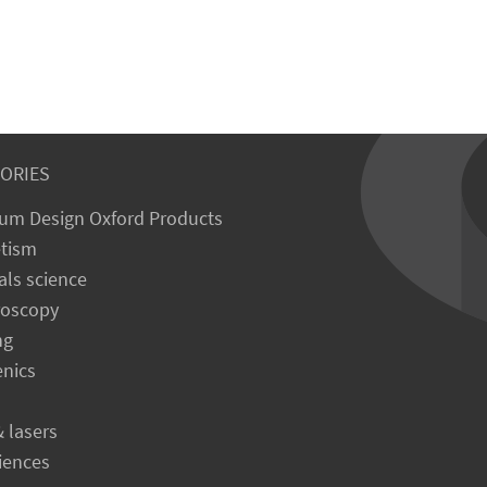
ORIES
um Design Oxford Products
tism
als science
roscopy
ng
enics
& lasers
ciences