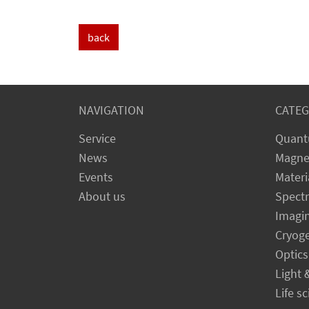
back
NAVIGATION
CATEG
Service
Quant
News
Magne
Events
Materi
About us
Spect
Imagi
Cryog
Optics
Light 
Life s