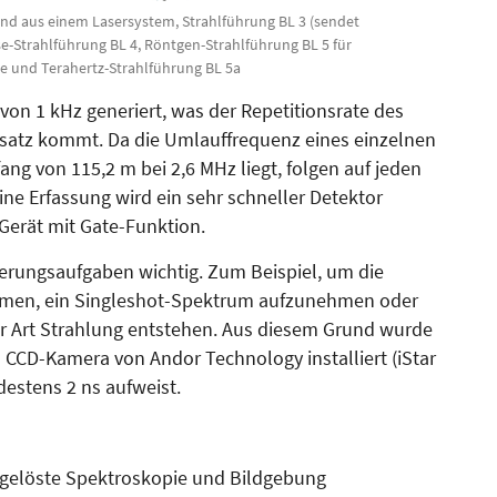
nd aus einem Lasersystem, Strahl­führung BL 3 (sendet
-Strahlführung BL 4, Röntgen-Strahlführung BL 5 für
 und Terahertz-Strahlführung BL 5a
on 1 kHz generiert, was der Repetitionsrate des
Einsatz kommt. Da die Umlauffrequenz eines einzelnen
ang von 115,2 m bei 2,6 MHz liegt, folgen auf jeden
ine Erfassung wird ein sehr schneller Detektor
 Gerät mit Ga­te-Funktion.
isierungsaufgaben wichtig. Zum Beispiel, um die
mmen, ein Singleshot-Spektrum aufzunehmen oder
ser Art Strahlung entstehen. Aus diesem Grund wurde
d CCD-Kamera von Andor Technology installiert (iStar
estens 2 ns aufweist.
fgelöste Spektroskopie und Bildgebung