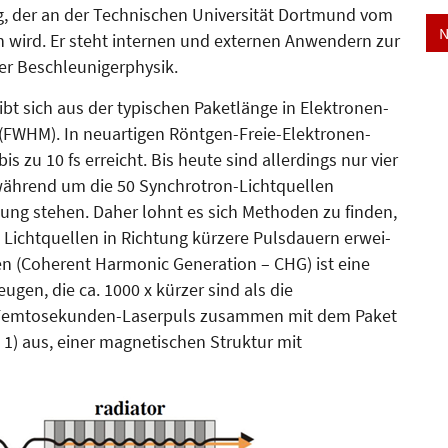
ing, der an der Technischen Universität Dortmund vom
N
 wird. Er steht internen und externen Anwendern zur
r Be­schleu­ni­gerphysik.
ibt sich aus der typi­schen Pa­ketlänge in Elektronen-
ps (FWHM). In neuartigen Röntgen-Freie-Elektronen-
 zu 10 fs erreicht. Bis heute sind allerdings nur vier
während um die 50 Synchrotron-Lichtquellen
gung stehen. Daher lohnt es sich Methoden zu finden,
 Licht­quellen in Richtung kür­­zere Pulsdauern erwei­
chen (Coherent Harmonic Gene­ra­tion – CHG) ist eine
eugen, die ca. 1000 x kürzer sind als die
in Femtosekunden-Laserpuls zu­sammen mit dem Paket
 1) aus, einer magnetischen Struk­tur mit