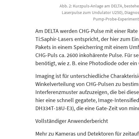
Abb. 2: Kurzpuls-Anlage am DELTA, bestehe
Laserpulse zum Undulator U250), Diagnose
Pump-Probe-Experimente
Am DELTA werden CHG-Pulse mit einer Rate v
Ti:Saphir-La­sers entspricht, der hier zum 
Pakets in einem Spei­cher­ring mit einem Umf
CHG-Puls ca. 2600 inkohärente Pulse. Für se
benötigt, wie z. B. eine Photodiode oder ein
Imaging ist für unterschiedliche Cha­rak­ter
Winkelverteilung von CHG-Pulsen zu besti
Interferenzmuster aufzuzeigen, die bei die
hier eine schnell gegatete, Image-Intensifie
DH334T-18U-E3), die eine Gate-Zeit von mind
Vollständiger Anwenderbericht
Mehr zu Kameras und Detektoren für zeitau