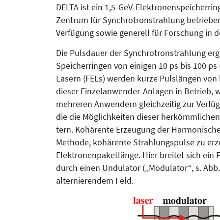
DELTA ist ein 1,5-GeV-Elektronen­spei­cherr
Zentrum für Synchrotronstrahlung betrieben
Verfügung so­wie generell für Forschung in de
Die Pulsdauer der Synchrotron­strah­­lung erg
Spei­cher­rin­gen von einigen 10 ps bis 100 
Lasern (FELs) werden kurze Pulslängen von bis
dieser Einzelanwender-Anlagen in Betrieb, 
mehreren Anwendern gleichzeitig zur Ver­fü
die die Mög­­­lichkeiten dieser herkömmli­chen
tern. Ko­hä­­­­rente Erzeugung der Har­mo­ni­s
Methode, ko­hä­­­rente Strahlungspulse zu erz
Elektronenpaketlänge. Hier breitet sich e
durch einen Un­dulator („Modulator“, s. Abb.
alternierendem Feld.