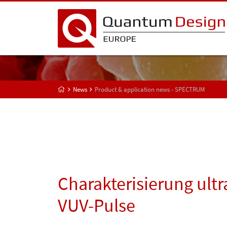
News
Product & application news - SPECTRUM
Charakterisierung ult
VUV-Pulse