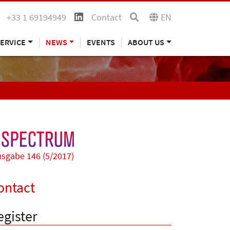
+33 1 69194949
Contact
EN
ERVICE
NEWS
EVENTS
ABOUT US
sgabe 146 (5/2017)
ontact
egister