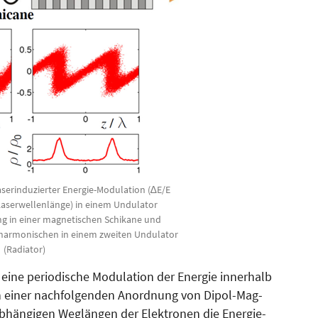
laserinduzierter Energie-Modulation (∆E/E
 Laserwellenlänge) in einem Undulator
ng in einer magnetischen Schikane und
harmonischen in einem zweiten Undulator
(Radiator)
 eine periodische Modulation der Energie innerhalb
In einer nach­fol­genden Anordnung von Dipol-Mag­
abhängigen Weglängen der Elektronen die Energie-