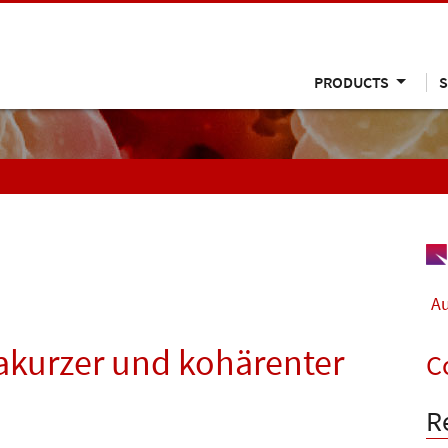
PRODUCTS
S
Au
rakurzer und kohärenter
C
R