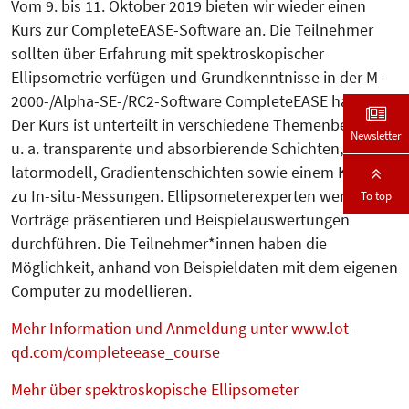
Vom 9. bis 11. Oktober 2019 bieten wir wieder einen
Kurs zur CompleteEASE-Software an. Die Teilnehmer
sollten über Erfahrung mit spektroskopischer
Ellipsometrie verfügen und Grundkenntnisse in der M-
2000-/Alpha-SE-/RC2-Software CompleteEASE haben.
Der Kurs ist unterteilt in verschiede­ne Themenbereiche,
Newsletter
u. a. transparente und absorbierende Schichten, Os­zil­
la­tormodell, Gradientenschichten sowie einem Kapitel
zu In-situ-Mes­sun­gen. Ellipsometerexperten werden
To top
Vorträge präsentieren und Beispiel­auswertungen
durchführen. Die Teil­nehmer*innen haben die
Möglichkeit, anhand von Beispieldaten mit dem eigenen
Computer zu modellieren.
Mehr Information und Anmeldung unter www.lot-
qd.com/completeease_course
Mehr über spektroskopische Ellipsometer