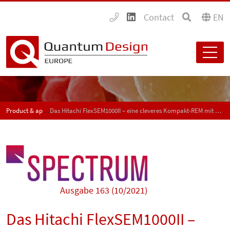
Contact
EN
Product & application news - SPECTRUM
Das Hitachi FlexSEM1000II – eine cleveres Kompakt-REM mit hoher Flexibilität (Beitragsserie Teil 3)
Ausgabe 163 (10/2021)
Das Hitachi FlexSEM1000II –