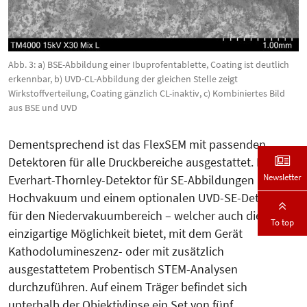
Abb. 3: a) BSE-Abbildung einer Ibuprofentablette, Coating ist deutlich
erkennbar, b) UVD-CL-Abbildung der gleichen Stelle zeigt
Wirkstoffverteilung, Coating gänzlich CL-inaktiv, c) Kombiniertes Bild
aus BSE und UVD
Dementsprechend ist das FlexSEM mit passenden
Detektoren für alle Druckbereiche ausgestattet. Einem
Newsletter
Everhart-Thornley-Detektor für SE-Abbildungen im
Hochvakuum und einem optionalen UVD-SE-Detektor
für den Niedervakuumbereich – welcher auch die
To top
einzigartige Möglichkeit bietet, mit dem Gerät
Kathodolumineszenz- oder mit zusätzlich
ausgestattetem Probentisch STEM-Analysen
durchzuführen. Auf einem Träger befindet sich
unterhalb der Objektivlinse ein Set von fünf