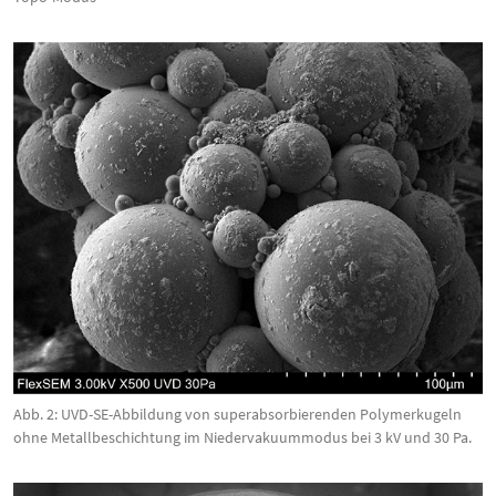
Abb. 2: UVD-SE-Abbildung von superabsorbierenden Polymerkugeln
ohne Metallbeschichtung im Niedervakuummodus bei 3 kV und 30 Pa.