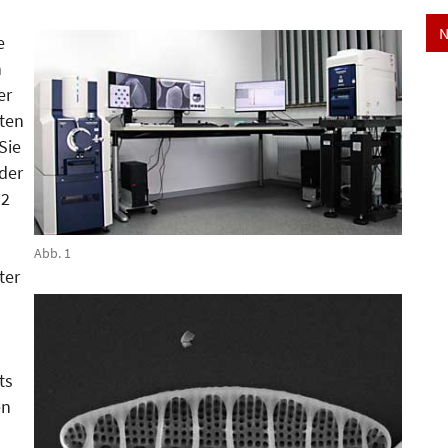
N
e
n
er
ten
Sie
 der
 2
Abb. 1
ter
ts
en