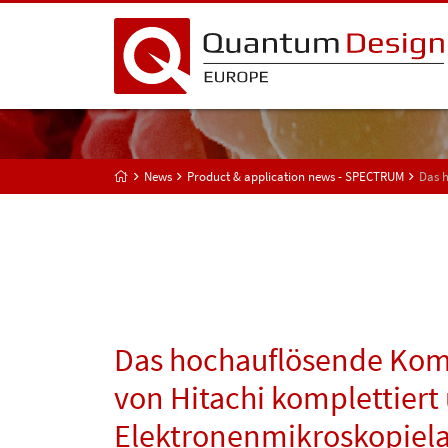
News
Product & application news - SPECTRUM
Das 
Das hochauflösende Ko
von Hitachi komplettiert
Elektronenmikroskopiel