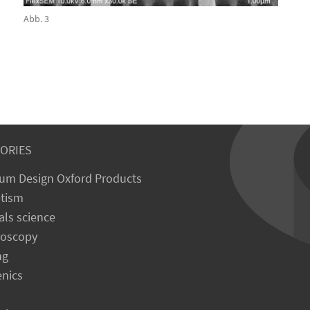
Abb. 3
ORIES
um Design Oxford Products
tism
als science
roscopy
ng
enics