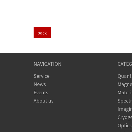
back
NAVIGATION
CATEG
Service
Quant
News
Magne
Events
Materi
About us
Spect
Imagi
Cryog
Optics