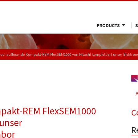
PRODUCTS
S
hochauflösende Kompakt-REM FlexSEM1000 von Hitachi komplettiert unser Elektro
A
mpakt-REM FlexSEM1000
C
 unser
R
abor