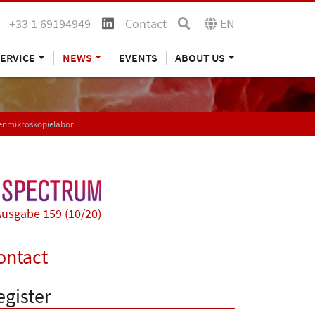
+33 1 69194949
Contact
EN
ERVICE
NEWS
EVENTS
ABOUT US
nenmikroskopielabor
usgabe 159 (10/20)
ontact
egister