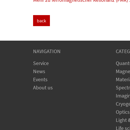
back
NAVIGATION
CATEG
Service
Quant
News
Magne
Events
Materi
About us
Spect
Imagi
Cryog
Optics
Light 
Life s