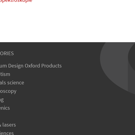
ORIES
um Design Oxford Products
tism
als science
roscopy
ng
enics
& lasers
ciences