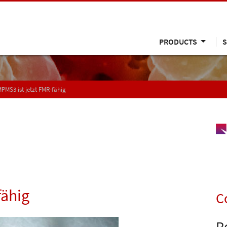
PRODUCTS
S
PMS3 ist jetzt FMR-fähig
fähig
C
R