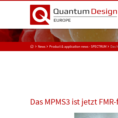
News
Product & application news - SPECTRUM
Das M
Das MPMS3 ist jetzt FMR-