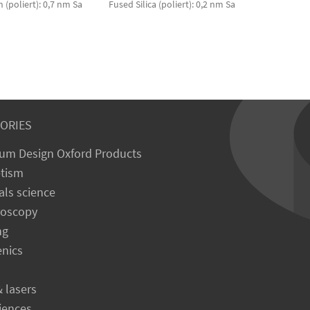
 (poliert): 0,7 nm Sa
Fused Silica (poliert): 0,2 nm Sa
ORIES
um Design Oxford Products
tism
als science
roscopy
ng
enics
& lasers
ciences