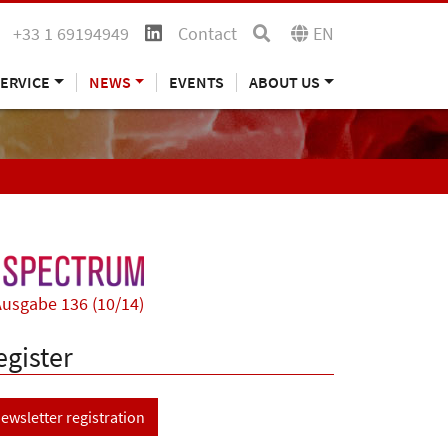
+33 1 69194949
Contact
EN
ERVICE
NEWS
EVENTS
ABOUT US
usgabe 136 (10/14)
egister
ewsletter registration