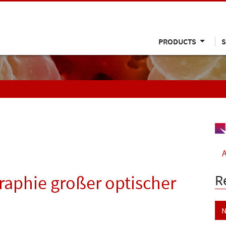
PRODUCTS
S
A
R
aphie großer optischer
N