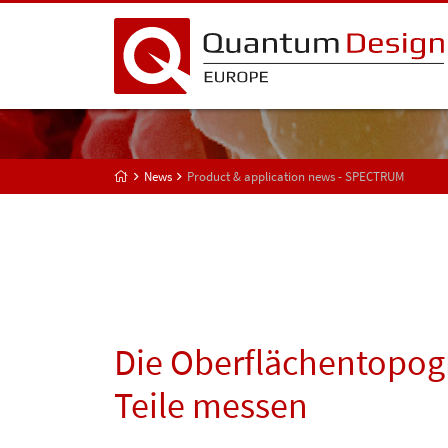
News
Product & application news - SPECTRUM
Die Oberflächentopogr
Teile messen