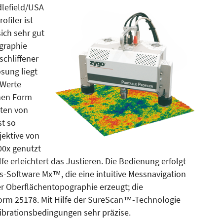
dlefield/USA
filer ist
sich sehr gut
graphie
schliffener
ösung liegt
-Werte
chen Form
ten von
st so
jektive von
00x genutzt
fe erleichtert das Justieren. Die Bedienung erfolgt
-Software Mx™, die eine intuitive Messnavigation
r Oberflächentopographie erzeugt; die
rm 25178. Mit Hilfe der SureScan™-Technologie
Vibrationsbedingungen sehr präzise.