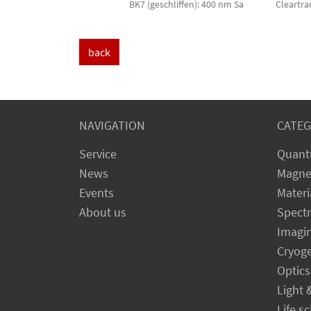
BK7 (geschliffen): 400 nm Sa
Cleartran
back
NAVIGATION
CATEG
Service
Quant
News
Magne
Events
Materi
About us
Spect
Imagi
Cryog
Optics
Light 
Life s