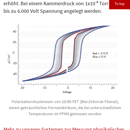
-4
erhöht. Bei einem Kammerdruck von 1x10
Torr können
To top
bis zu 6.000 Volt Spannung angelegt werden.
Pola­ri­sationshysteresen von 20/80 PZT (Blei-Zirkonat-Titanat),
einem ge­bräuch­li­chen Ferroelektrikum, die bei unterschiedlichen
Tem­peraturen im PPMS gemessen wurden
Mehr zu unseren Systemen zur Messung physikalischer