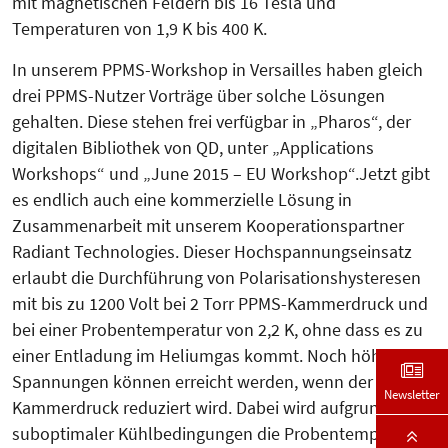
mit magnetischen Feldern bis 16 Tesla und
Temperaturen von 1,9 K bis 400 K.
In unserem PPMS-Workshop in Ver­sailles haben gleich
drei PPMS-Nutzer Vorträge über solche Lösungen
gehalten. Diese ste­hen frei verfügbar in „Pharos“, der
digitalen Bibliothek von QD, unter „Applications
Workshops“ und „June 2015 – EU Workshop“.Jetzt gibt
es endlich auch eine kommerzielle Lösung in
Zusammenarbeit mit unserem Kooperationspartner
Radiant Technologies. Dieser Hoch­spannungs­einsatz
erlaubt die Durch­führung von Polarisations­hysteresen
mit bis zu 1200 Volt bei 2 Torr PPMS-Kammerdruck und
bei einer Probentemperatur von 2,2 K, ohne dass es zu
einer Entladung im He­liumgas kommt. Noch höhere
Span­nungen können erreicht werden, wenn der
Newsletter
Kammerdruck reduziert wird. Dabei wird aufgrund
suboptimaler Kühlbedingungen die Pro­ben­temperatur