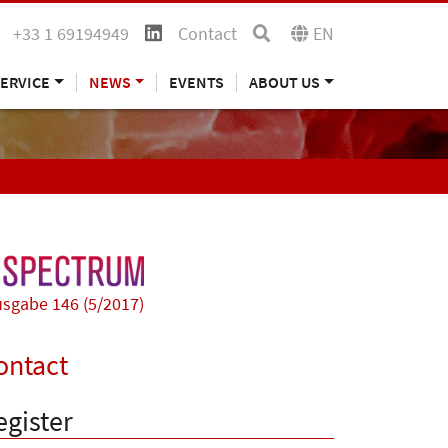
+33 1 69194949
Contact
EN
ERVICE
NEWS
EVENTS
ABOUT US
sgabe 146 (5/2017)
ontact
egister