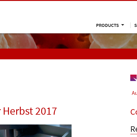
PRODUCTS
S
Au
 Herbst 2017
C
R