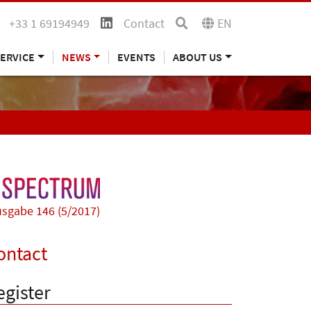
+33 1 69194949
Contact
EN
ERVICE
NEWS
EVENTS
ABOUT US
sgabe 146 (5/2017)
ontact
egister