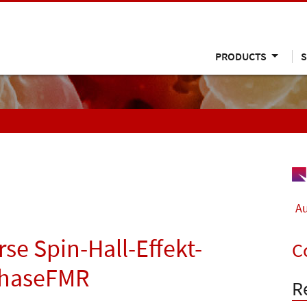
PRODUCTS
S
Au
rse Spin-Hall-Effekt-
C
PhaseFMR
R