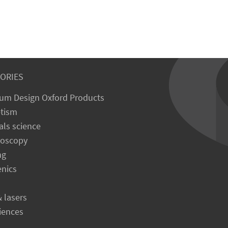
ORIES
um Design Oxford Products
tism
als science
roscopy
ng
enics
& lasers
ciences