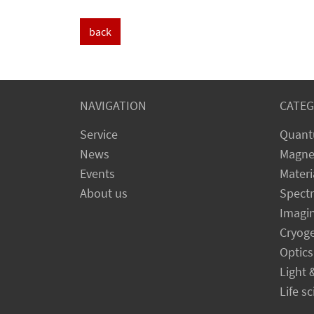
back
NAVIGATION
CATEG
Service
Quant
News
Magne
Events
Materi
About us
Spect
Imagi
Cryog
Optics
Light 
Life s