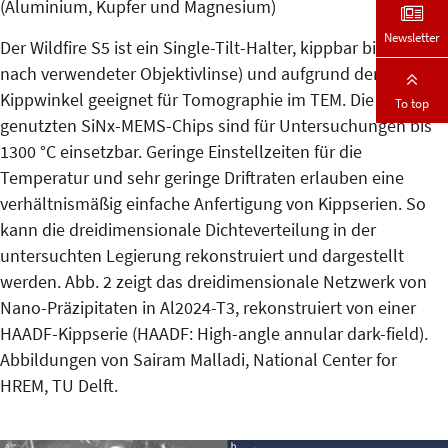
(Aluminium, Kupfer und Magnesium)
Newsletter
Der Wildfire S5 ist ein Single-Tilt-Halter, kippbar bis ±70° (je
nach ver­wendeter Objektivlinse) und aufgrund der hohen
Kippwinkel geeignet für Tomographie im TEM. Die hier
To top
genutzten SiNx-MEMS-Chips sind für Untersuchungen bis
1300 °C einsetzbar. Geringe Einstellzeiten für die
Temperatur und sehr gerin­ge Driftraten erlauben eine
verhältnismäßig einfache Anfertigung von Kippserien. So
kann die dreidimensionale Dichteverteilung in der
untersuchten Legierung rekonstruiert und dargestellt
werden. Abb. 2 zeigt das dreidimensionale Netzwerk von
Nano-Präzipitaten in Al2024-T3, rekonstruiert von einer
HAADF-Kippserie (HAADF: High-angle annular dark-field).
Abbildungen von Sairam Malladi, National Center for
HREM, TU Delft.