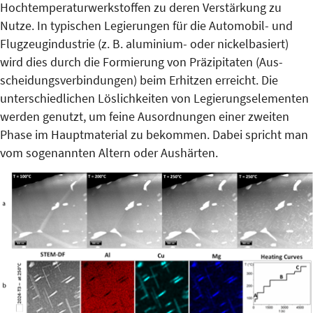
Hoch­temperaturwerkstoffen zu deren Ver­stärkung zu
Nutze. In typischen Le­gie­­rungen für die Automobil- und
Flug­zeugindustrie (z. B. aluminium- oder nickelbasiert)
wird dies durch die Formierung von Präzipitaten (Aus­­
scheidungsverbindungen) beim Er­hitzen erreicht. Die
unter­schied­li­chen Löslichkeiten von Legie­rungs­ele­menten
werden genutzt, um feine Aus­ordnungen einer zweiten
Pha­se im Haupt­material zu bekommen. Dabei spricht man
vom sogenannten Altern oder Aushärten.