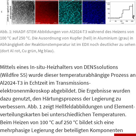
Abb. 1: HAADF-STEM Abbildungen von Al2024-T3 während des Heizens von
100 °C auf 250 °C. Die Ausordnung von Kupfer (hell) in Aluminium (grau) in
Abhängigkeit der Reaktionstemperatur ist im EDX noch deutlicher zu sehen
(dort Al rot, Cu grün, Mg blau).
Mittels eines In-situ-Heizhalters von DENSsolutions
(Wildfire S5) wurde dieser temperaturabhängige Prozess an
Al2024-T3 in Echtzeit im Trans­mis­sions­
elektronenmikroskop abgebildet. Die Ergebnisse wurden
dazu genutzt, den Härtungsprozess der Le­gierung zu
verbessern. Abb. 1 zeigt Hell­feldabbildungen und Element­
ver­teilungskarten bei unterschiedli­chen Temperaturen.
Beim Heizen von 100 °C auf 250 °C bildet sich eine
mehrphasige Legierung der betei­ligten Komponenten