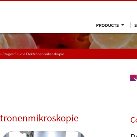
PRODUCTS
S
tu-Stages für die Elektronenmikroskopie
lektronenmikroskopie
C
R