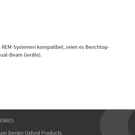
on REM-Systemen kompatibel, seien es Benchtop-
Dual-Beam Geräte).
ORIES
um Design Oxford Products