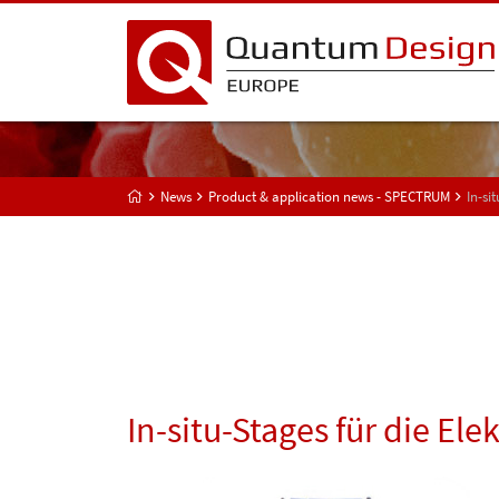
News
Product & application news - SPECTRUM
In-si
In-situ-Stages für die E