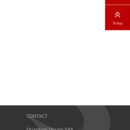
To top
CONTACT
Quantum Design SAS