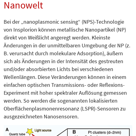
Nanowelt
Bei der „nanoplasmonic sensing“ (NPS)-Technologie
von Insplorion können metallische Nanopartikel (NP)
direkt von Weißlicht angeregt werden. Kleinste
Änderungen in der unmittelbaren Umgebung der NP (z.
B. verursacht durch molekulare Adsorption), äußern
sich als Än­de­rungen in der Intensität des gestreuten
und/oder absorbierten Lichts bei verschiedenen
Wellenlän­gen. Diese Veränderungen können in einem
einfachen optischen Trans­missions- oder Reflexions-
Expe­ri­ment mit hoher spek­traler Auflö­sung gemes­sen
werden. So werden die sogenannten lokalisierten
Oberflächenplasmonenresonanz (LSPR)-­Sensoren zu
ausgezeichneten Nano­­­sensoren.