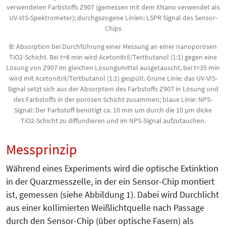
verwendeten Farbstoffs Z907 (gemessen mit dem XNano verwendet als
UV-VIS-Spektrometer); durchgezogene Linien: LSPR Signal des Sensor-
Chips
B: Absorption bei Durchführung einer Messung an einer nanoporösen
TiO2-Schicht. Bei t=8 min wird Acetonitril/Tertbutanol (1:1) gegen eine
Lösung von Z907 im gleichen Lösungsmittel ausgetauscht, bei t=35 min
wird mit Acetonitril/Tertbutanol (1:1) gespült. Grüne Linie: das UV-VIS-
Signal setzt sich aus der Absorption des Farbstoffs Z907 in Lösung und
des Farbstoffs in der porösen Schicht zusammen; blaue Linie: NPS-
Signal: Der Farbstoff benötigt ca. 10 min um durch die 10 µm dicke
TiO2-Schicht zu diffundieren und im NPS-Signal aufzutauchen.
Messprinzip
Während eines Experiments wird die optische Extinktion
in der Quarz­mess­zelle, in der ein Sensor-Chip mon­tiert
ist, gemessen (siehe Ab­bil­dung 1). Dabei wird Durchlicht
aus einer kollimierten Weißlichtquelle nach Passage
durch den Sensor-Chip (über optische Fasern) als