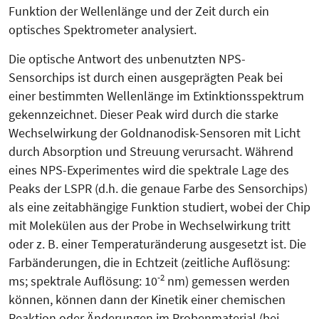
Funktion der Wellenlänge und der Zeit durch ein
optisches Spek­trometer analysiert.
Die optische Antwort des unbenutzten NPS-
Sensorchips ist durch einen ausgeprägten Peak bei
einer bestimmten Wellenlänge im Extinktionsspektrum
gekennzeichnet. Dieser Peak wird durch die starke
Wechselwirkung der Gold­­nanodisk-Sensoren mit Licht
durch Ab­­sorption und Streuung ver­ursacht. Während
eines NPS-Expe­rimentes wird die spektrale La­ge des
Peaks der LSPR (d.h. die genaue Farbe des Sensorchips)
als eine zeitabhängige Funktion studiert, wobei der Chip
mit Molekülen aus der Pro­be in Wechselwirkung tritt
oder z. B. einer Tem­­peraturänderung ausge­setzt ist. Die
Farbänderungen, die in Echt­zeit (zeitliche Auflösung:
-2
ms; spektrale Auflösung: 10
nm) gemessen werden
können, können dann der Ki­netik einer chemischen
Reaktion oder Änderungen im Probenmaterial (bei­