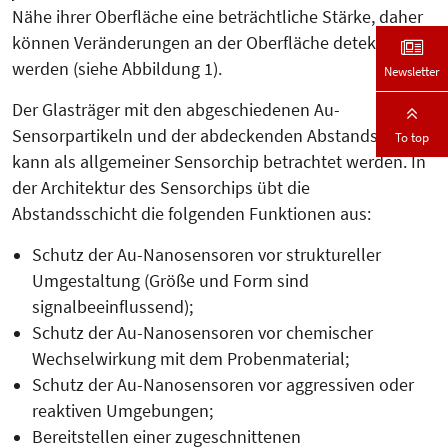
Nähe ihrer Oberfläche eine beträchtliche Stärke, daher
können Veränderungen an der Oberfläche detektiert
werden (siehe Abbildung 1).
Newsletter
Der Glas­träger mit den abgeschiedenen Au-
Sensorpartikeln und der abdeckenden Abstandsschicht
To top
kann als allgemeiner Sensorchip betrachtet werden. In
der Architektur des Sen­sorchips übt die
Abstandsschicht die folgenden Funktionen aus:
Schutz der Au-Nanosensoren vor struk­­tureller
Umgestaltung (Größe und Form sind
signalbeeinflussend);
Schutz der Au-Nanosensoren vor chemischer
Wechselwirkung mit dem Pro­­­benmaterial;
Schutz der Au-Nanosensoren vor aggressiven oder
reaktiven Umgebun­gen;
Bereitstellen einer zugeschnittenen