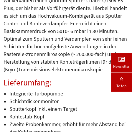
Wir verkaufen einen Quorum Sputter Coater Q150V ES
Plus, der bisher als Vorführgerät diente. Hierbei handelt
es sich um das Hochvakuum-Kombigerät aus Sputter
Coater und Kohleverdampfer. Er erreicht einen
Basiskammerdruck von 5x10- 6 mbar in 30 Minuten.
Optimal zum Sputtern und Verdampfen von sehr feinen
Schichten für hochaufgelöste Anwendungen in der
Rasterelektronenmikroskopie (> 200.000-fach) und zur
Herstellung von stabilen Kohleträgerfilmen für die
Newsletter
(Kryo-)Transmissionselektronenmikroskopie.
Lieferumfang:
To top
Integrierte Turbopumpe
Schichtdickenmonitor
Sputterkopf inkl. einem Target
Kohlestab-Kopf
Zweite Probenkammer, erhöht für mehr Abstand bei
der Kohleverdampfung