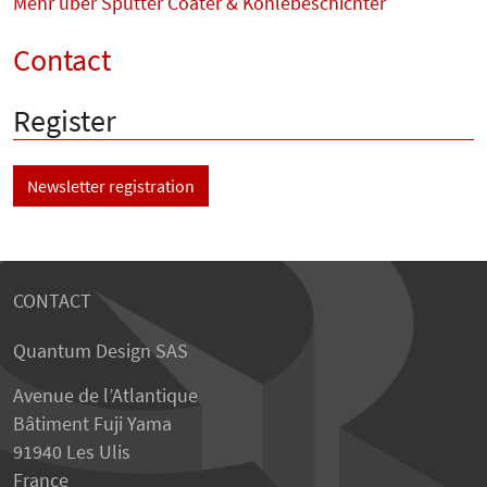
Mehr über Sputter Coater & Kohlebeschichter
Contact
Register
Newsletter registration
CONTACT
Quantum Design SAS
Avenue de l’Atlantique
Bâtiment Fuji Yama
91940 Les Ulis
France