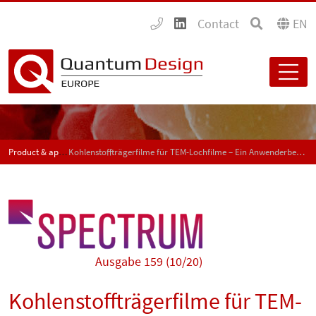
Contact
EN
Product & application news - SPECTRUM
Kohlenstoffträgerfilme für TEM-Lochfilme – Ein Anwenderbericht von Wiebke Frandsen (FHI Berlin)
Ausgabe 159 (10/20)
Kohlenstoffträgerfilme für TEM-