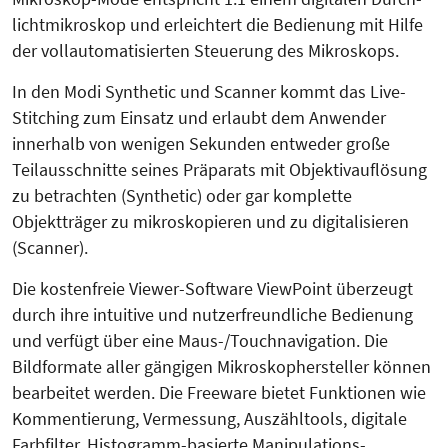
lichtmikroskop und erleich­tert die Bedienung mit Hilfe
der voll­au­to­ma­tisierten Steuerung des Mikro­skops.
In den Modi Synthetic und Scanner kommt das Live-
Stitching zum Ein­satz und erlaubt dem Anwender
innerhalb von wenigen Sekunden entweder große
Teilausschnitte seines Prä­parats mit Objektivauflösung
zu betrachten (Synthetic) oder gar komplette
Objektträger zu mikroskopieren und zu digitalisieren
(Scanner).
Die kostenfreie Viewer-Software View­­Point überzeugt
durch ihre intuiti­ve und nutzerfreundliche Bedienung
und verfügt über eine Maus-/Touch­navigation. Die
Bildformate aller gängigen Mikroskophersteller können
bearbeitet werden. Die Freeware bietet Funktionen wie
Kommentierung, Ver­messung, Aus­zähltools, digitale
Farb­filter, Histogramm-basierte Mani­pu­la­tions­