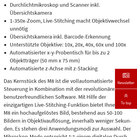
Durchlichtmikroskop und Scanner inkl.
Übersichtskamera
1-350x-Zoom, Live-Stitching macht Objektivwechsel
unnötig
Übersichtskamera inkl. Barcode-Erkennung
Unterstützte Objektive: 10x, 20x, 40x, 60x und 100x
Automatisierter x-y-Probentisch für bis zu 2
Objektträger (50 mm x 75 mm)
Automatisierte z-Achse mit z-Stacking
Das Kernstück des M8 ist die vollau­tomatisierte
Newsletter
Steuerung in Kom­bi­­na­tion mit der revolutionären,
benut­zer­freund­lichen Software. Mit Hilfe der
To top
einzigartigen Live-Stit­­ching-Funktion bietet Ihnen das
M8 ein hochaufgelöstes Bild, bestehend aus 50-100
Bildern in Objektiv­auflösung, innerhalb weniger Sekun­
den. Es stehen drei Anwendungsmodi zur Auswahl. Der
Mikroskop-Mo­de entspricht 1:1 einem digitalen Durch­