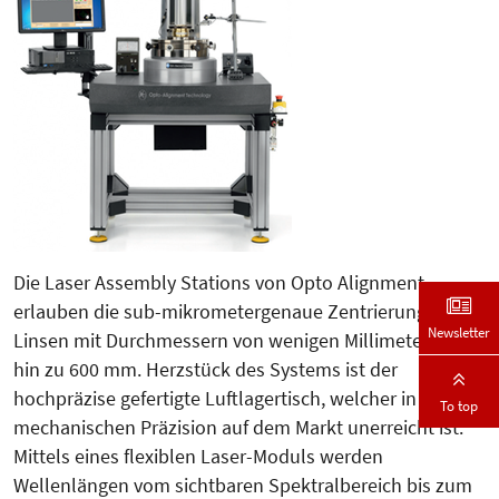
Die Laser Assembly Stations von Op­to Alignment
erlauben die sub-mi­­krometergenaue Zentrierung von
Newsletter
Linsen mit Durchmessern von wenigen Millimetern bis
hin zu 600 mm. Herzstück des Systems ist der
hochpräzise gefertigte Luftlagertisch, welcher in seiner
To top
mechanischen Prä­zi­sion auf dem Markt unerreicht ist.
Mittels eines flexiblen Laser-Mo­duls werden
Wellenlängen vom sichtba­ren Spektralbereich bis zum