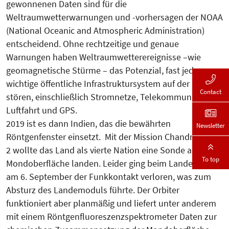
gewonnenen Daten sind für die
Weltraumwetterwarnungen und -vorhersagen der NOAA
(National Oceanic and Atmospheric Administration)
entscheidend. Ohne rechtzeitige und genaue
Warnungen haben Weltraumwetterereignisse –wie
geomagnetische Stürme – das Potenzial, fast jedes
wichtige öffentliche Infrastruktursystem auf der Erde zu
Contact
stören, einschließlich Stromnetze, Telekommunikation,
Luftfahrt und GPS.
2019 ist es dann Indien, das die bewährten
Newsletter
Röntgenfenster einsetzt. Mit der Mission Chandrayaan-
2 wollte das Land als vierte Nation eine Sonde auf der
To top
Mondoberfläche landen. Leider ging beim Landeversuch
am 6. September der Funkkontakt verloren, was zum
Absturz des Landemoduls führte. Der Orbiter
funktioniert aber planmäßig und liefert unter anderem
mit einem Röntgenfluoreszenzspektrometer Daten zur