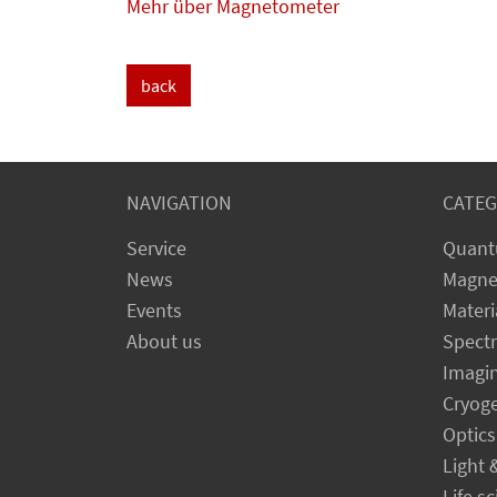
Mehr über Magnetometer
back
NAVIGATION
CATEG
Service
Quant
News
Magne
Events
Materi
About us
Spect
Imagi
Cryog
Optics
Light 
Life s