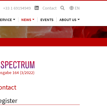
+33 1 69194949
Contact
EN
ERVICE
NEWS
EVENTS
ABOUT US
sgabe 164 (3/2022)
ontact
egister