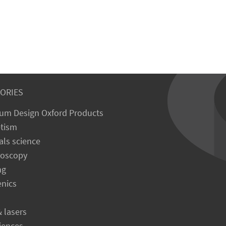
ORIES
um Design Oxford Products
tism
als science
roscopy
ng
enics
& lasers
ciences