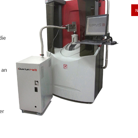
N
die
 an
er