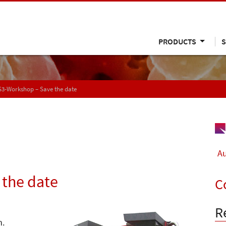
PRODUCTS
S
3-Workshop – Save the date
Au
the date
C
R
n.