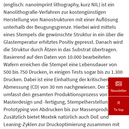
(englisch: nanoimprint lithography, kurz NIL) ist ein
Nanolithografie-Verfahren zur kostengünstigen
Herstellung von Nanostrukturen mit einer Auflösung
unterhalb der Beugungsgrenze. Hierbei wird mittels
eines Stempels die gewünschte Struktur in ein über die
Glastemperatur erhitztes Positiv gepresst. Danach wird
die Struktur durch Ätzen in das Substrat übertragen.
Basierend auf den Daten von 10.000 bearbeiteten
Wafern erreichen die Stempel eine Lebensdauer von
500 bis 750 Drucken, in einigen Tests sogar bis zu 1.300
Drucken. Dabei ist eine Einhaltung der kritischen
Abmessung (CD) von 30 nm nachgewiesen. Der Service
Newsletter
umfasst den gesamten Produktionsprozess von
Masterdesign und -fertigung, Stempelherstellung,
Prototyping von Abdrucken bis zur Massenproduktion.
To top
Zusätzlich bietet Moxtek natürlich auch DoE und
Leaning-Zyklen zur Druckoptimierung zusammen mit