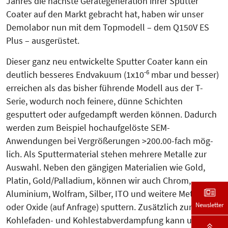
Jahres die nächste Gerätegeneration ihrer Sputter
Coater auf den Markt gebracht hat, haben wir unser
Demolabor nun mit dem Topmodell – dem Q150V ES
Plus – ausgerüstet.
Dieser ganz neu entwickelte Sputter Coater kann ein
-6
deutlich besseres Endvakuum (1x10
mbar und besser)
erreichen als das bisher führende Modell aus der T-
Serie, wodurch noch feinere, dünne Schichten
gesputtert oder aufgedampft werden können. Dadurch
werden zum Beispiel hochaufgelöste SEM-
Anwendungen bei Vergrößerungen >200.00-fach mög­
lich. Als Sputtermaterial stehen mehrere Metalle zur
Auswahl. Neben den gängigen Materialien wie Gold,
Platin, Gold/Palladium, können wir auch Chrom,
Aluminium, Wolfram, Silber, ITO und weitere Metalle
Newsletter
oder Oxide (auf Anfrage) sputtern. Zusätzlich zur
Kohlefaden- und Kohlestabverdampfung kann unser