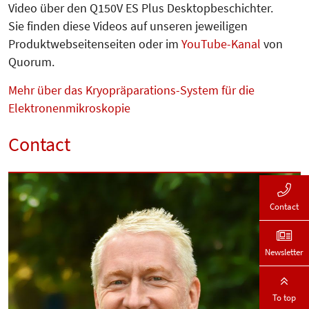
Video über den Q150V ES Plus Desktopbeschichter.
Sie finden diese Videos auf unseren jeweiligen
Produktwebseitenseiten oder im
YouTube-Kanal
von
Quorum.
Mehr über das Kryopräparations-System für die
Elektronenmikroskopie
Contact
Contact
Newsletter
To top