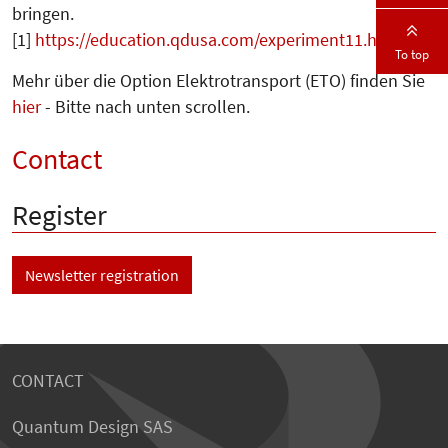
bringen.
[1]
https://education.qdusa.com/experiment11.html
To top
Mehr über die Option Elektrotransport (ETO) finden Sie
hier
- Bitte nach unten scrollen.
Contact
Register
Newsletter registration
CONTACT
Quantum Design SAS