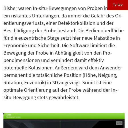
To top
Bisher waren In-situ-Bewegungen von Proben im REM
ein riskan­tes Unter­fangen, da immer die Ge­fahr des Ori­
en­tierungsverlusts, einer Detek­tor­­kol­lision und der
Beschä­di­gung der Probe bestand. Die Be­dien­oberfläche
für die euzentrische Stage setzt hier neue Maßstäbe in
Ergonomie und Sicherheit. Die Soft­ware limitiert die
Bewegung der Probe in Abhängigkeit von den Pro­
bendimensionen und verhindert damit effektiv
potentielle Kollisionen. Außerdem wird dem An­wender
permanent die tatsächliche Position (Höhe, Neigung,
Rotation, Euzentrik) in 3D angezeigt. Somit ist eine
optimale Orientierung auf der Probe während der In-
situ-Bewegung stets gewährleistet.