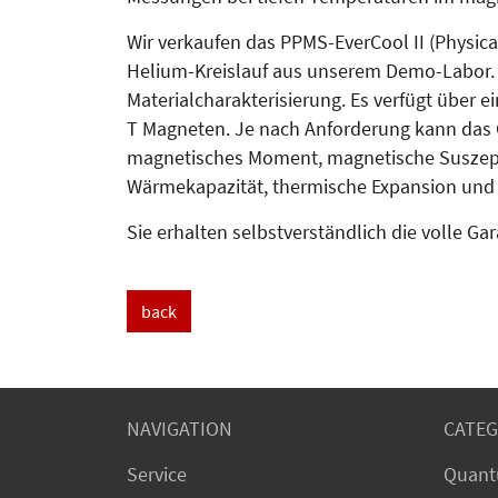
Wir verkaufen das PPMS-EverCool II (Physi
Helium-Kreislauf aus unserem Demo-Labor. Da
Materialcharakterisierung. Es verfügt über ei
T Magneten. Je nach Anforderung kann das G
magne­tisches Moment, magnetische Suszep­tib
Wärmekapazität, thermische Expan­sion und
Sie erhalten selbst­verständlich die volle Ga
back
NAVIGATION
CATEG
Service
Quant