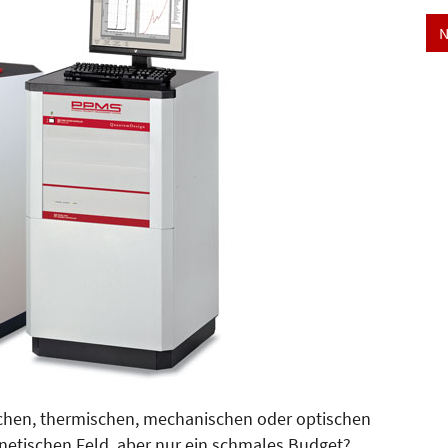
N
chen, thermischen, mechani­schen oder optischen
netischen Feld, aber nur ein schmales Budget?