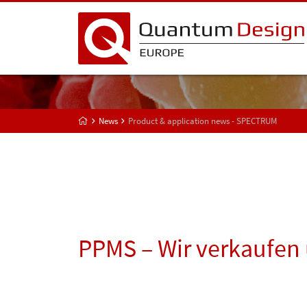
News
Product & application news - SPECTRUM
PPMS – Wir verkaufen 