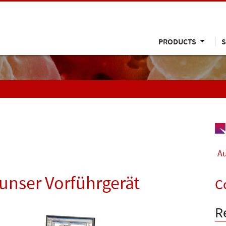
PRODUCTS
S
Au
unser Vorführgerät
C
R