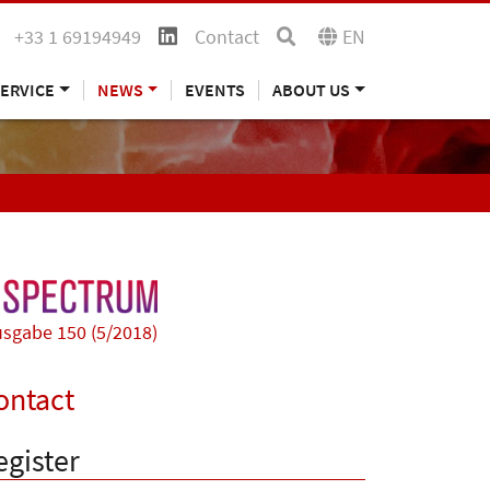
+33 1 69194949
Contact
EN
ERVICE
NEWS
EVENTS
ABOUT US
sgabe 150 (5/2018)
ontact
egister